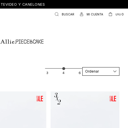
ONTEVIDEO Y CANELONES
0
UYU
Recomendados