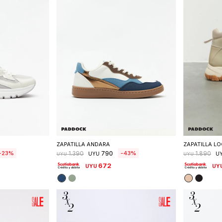
talle
Seleccionar talle
S
ZAPATILLA ANDARA
ZAPATILLA LO
790
23
43
1.390
1.890
UYU
U
UYU
UYU
672
UYU
UY