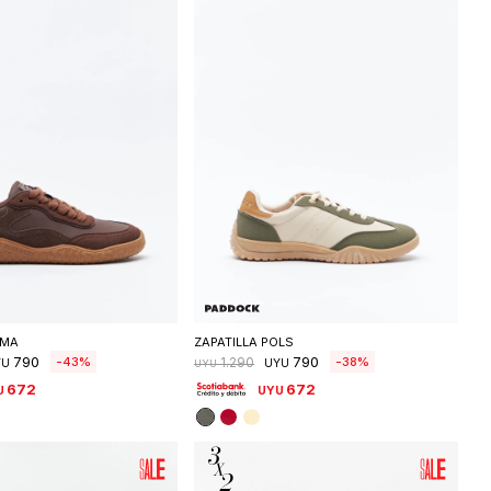
eleccionar talle
Seleccionar talle
UMA
ZAPATILLA POLS
790
790
43
38
1.290
YU
UYU
UYU
672
672
U
UYU