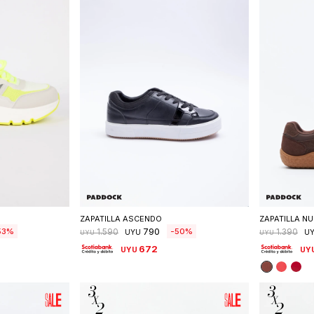
talle
Seleccionar talle
S
ZAPATILLA ASCENDO
ZAPATILLA N
790
53
50
1.590
1.390
UYU
U
UYU
UYU
672
UYU
UY