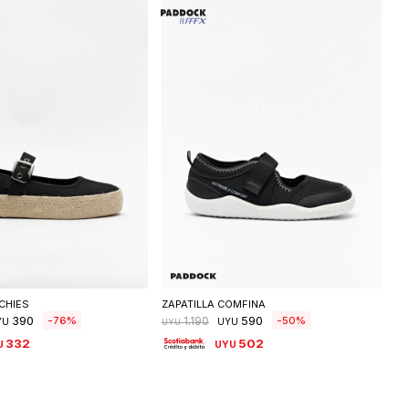
eleccionar talle
Seleccionar talle
CHIES
ZAPATILLA COMFINA
390
590
76
50
1.190
YU
UYU
UYU
332
502
U
UYU