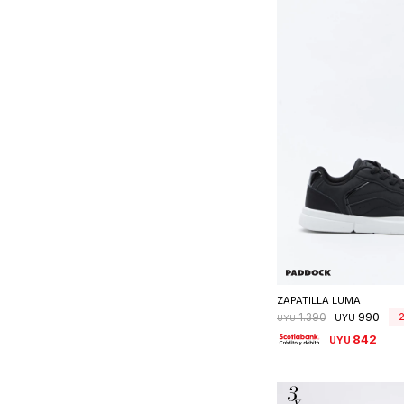
Seleccionar 
ZAPATILLA LUMA
990
1.390
UYU
UYU
842
UYU