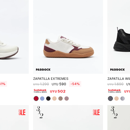
talle
Seleccionar talle
S
ZAPATILLA EXTREMES
ZAPATILLA WI
590
41
54
1.290
1.690
UYU
U
UYU
UYU
502
UYU
UY