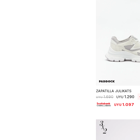
Seleccionar 
ZAPATILLA JULIKATS
1.290
1.690
UYU
UYU
1.097
UYU