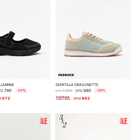
eleccionar talle
Seleccionar talle
LLEMINA
ZAPATILLA DRAGONETTE
790
990
53
28
1.390
YU
UYU
UYU
672
842
U
UYU