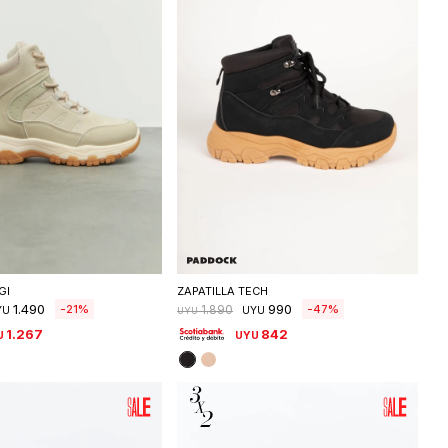
eleccionar talle
Seleccionar talle
GI
ZAPATILLA TECH
1.490
990
21
47
1.890
YU
UYU
UYU
1.267
842
U
UYU