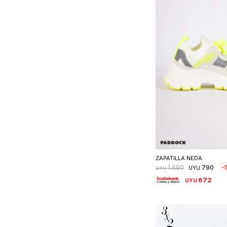
Seleccionar 
ZAPATILLA NEDA
790
1.690
UYU
UYU
672
UYU