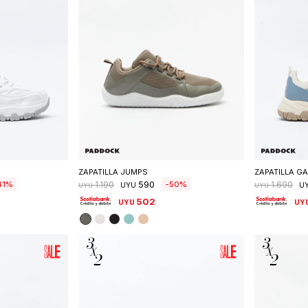
talle
Seleccionar talle
S
ZAPATILLA JUMPS
ZAPATILLA GA
590
41
50
1.190
1.690
UYU
U
UYU
UYU
502
UYU
UY