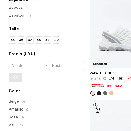
Zuecos
(5)
Zapatos
(14)
Talle
35
36
37
38
39
40
Precio
(UYU)
Seleccionar 
ZAPATILLA NUBE
OK
990
1.690
UYU
UYU
842
UYU
Color
Beige
(7)
Amarillo
(2)
Rosa
(2)
Azul
(2)