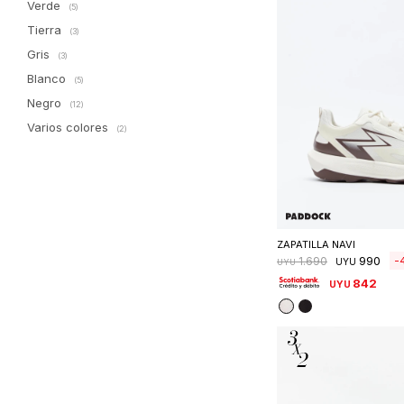
Verde
(5)
Tierra
(3)
Gris
(3)
Blanco
(5)
Negro
(12)
Varios colores
(2)
Seleccionar 
ZAPATILLA NAVI
990
1.690
UYU
UYU
842
UYU