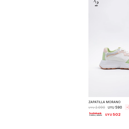
Seleccionar 
ZAPATILLA MORANO
590
2.090
UYU
UYU
502
UYU