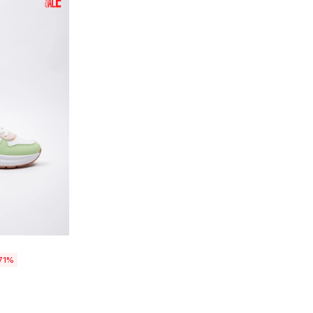
talle
71