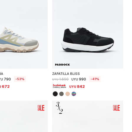
eleccionar talle
Seleccionar talle
IA
ZAPATILLA BLISS
790
990
53
41
1.690
YU
UYU
UYU
672
842
U
UYU