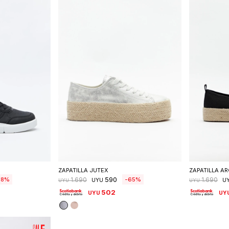
talle
Seleccionar talle
S
ZAPATILLA JUTEX
ZAPATILLA AR
590
28
65
1.690
1.690
UYU
U
UYU
UYU
502
UYU
UY