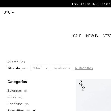
ENVÍO GRATIS A TODO 
SALE
NEW IN
VES
21 artículos
Quitar filtros
Filtrando por:
Calzado
Zapatillas
Categorías
Balerinas
(5)
Botas
(48)
Sandalias
(50)
Zapatillas
(21)