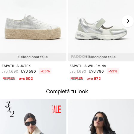
Seleccionar talle
Seleccionar talle
ZAPATILLA JUTEX
ZAPATILLA WILLEMINA
590
790
65
53
1.690
1.690
UYU
UYU
UYU
UYU
502
672
UYU
UYU
Completá tu look