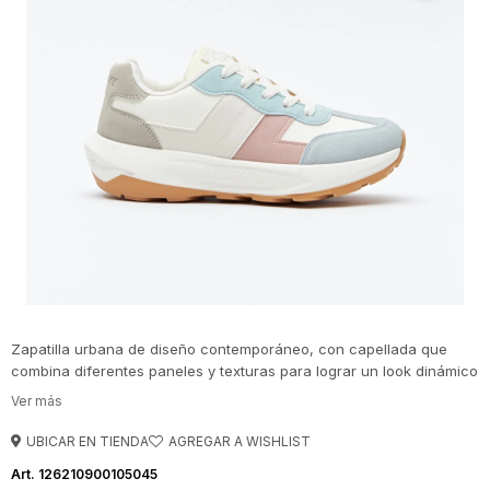
Zapatilla urbana de diseño contemporáneo, con capellada que
combina diferentes paneles y texturas para lograr un look dinámico
y moderno. El ajuste con cordones asegura un calce cómodo,
mientras que la suela de perfil robusto aporta estabilidad y buen
agarre en cada paso. Un modelo versátil que se adapta fácilmente
UBICAR EN TIENDA
a outfits casuales y suma un toque sporty en tendencia.
126210900105045