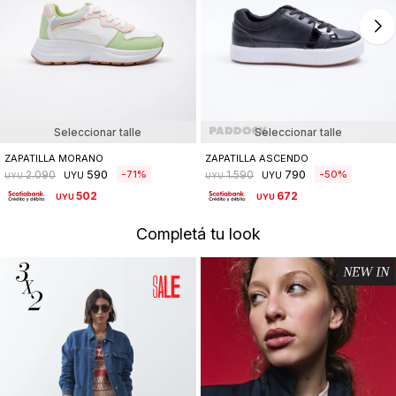
Seleccionar talle
Seleccionar talle
ZAPATILLA MORANO
ZAPATILLA ASCENDO
590
790
71
50
2.090
1.590
UYU
UYU
UYU
UYU
502
672
UYU
UYU
Completá tu look