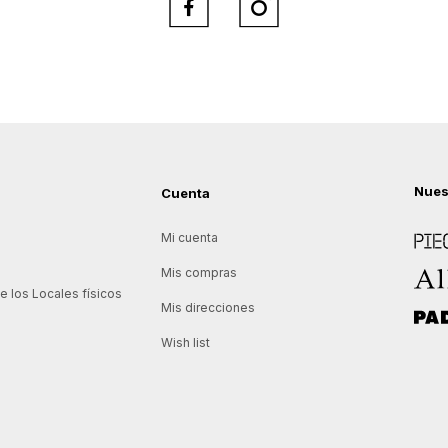


Nues
Cuenta
Piece
Mi cuenta
Allie
Mis compras
 los Locales físicos
Mis direcciones
Padd
Wish list