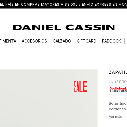
EL PAÍS EN COMPRAS MAYORES A $3.000 / ENVÍO EXPRESS EN M
TIMENTA
ACCESORIOS
CALZADO
GIFTCARD
PADDOCK
ZAPATI
1.890
UYU
Botas tipo
cordones 
comodidad