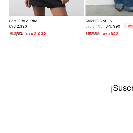
Seleccionar talle
Seleccionar ta
CAMPERA ALORA
CAMPERA AURA
2.390
990
60
2.490
UYU
UYU
UYU
2.032
842
UYU
UYU
¡Suscr