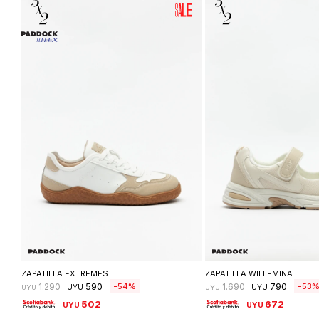
Seleccionar talle
Seleccionar ta
ZAPATILLA EXTREMES
ZAPATILLA WILLEMINA
590
790
54
53
1.290
1.690
UYU
UYU
UYU
UYU
502
672
UYU
UYU