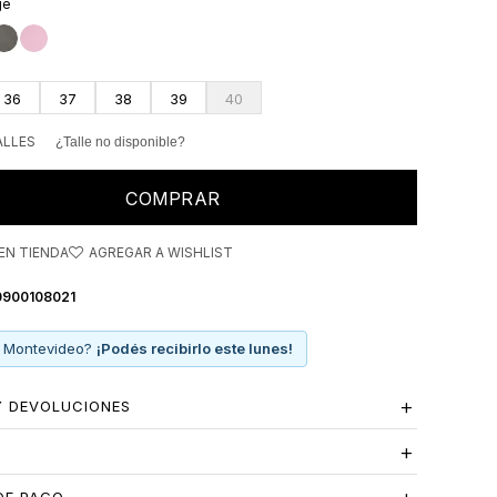
ge
36
37
38
39
40
ALLES
¿Talle no disponible?
COMPRAR
EN TIENDA
0900108021
 Montevideo?
¡Podés recibirlo este lunes!
Y DEVOLUCIONES
S