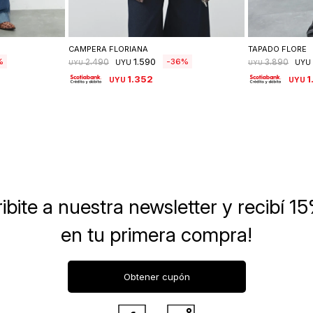
lle
Seleccionar talle
Se
CAMPERA FLORIANA
TAPADO FLORE
1.590
36
2.490
3.890
UYU
UYU
UYU
UYU
1.352
1
UYU
UYU
ibite a nuestra newsletter
y recibí 1
en tu primera compra!
Obtener cupón