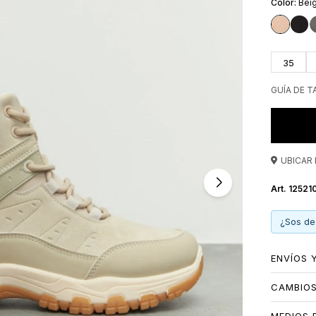
Bei
35
GUÍA DE T
UBICAR 
12521
¿Sos de
ENVÍOS 
CAMBIO