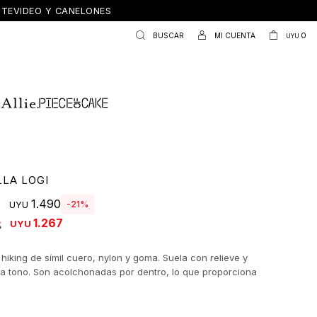
ONTEVIDEO Y CANELONES
0
UYU
LLA LOGI
1.490
21
UYU
1.267
UYU
 hiking de símil cuero, nylon y goma. Suela con relieve y
a tono. Son acolchonadas por dentro, lo que proporciona
 y abrigo.