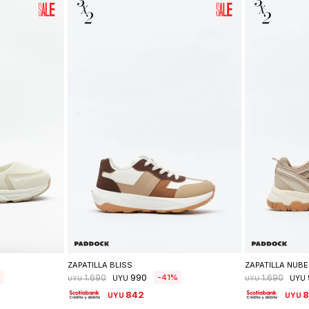
lle
Seleccionar talle
Se
ZAPATILLA BLISS
ZAPATILLA NUBE
990
41
1.690
1.690
UYU
UYU
UYU
UYU
842
UYU
UYU