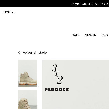
ENVÍO GRATIS A TODO 
SALE
NEW IN
VES
Volver al listado