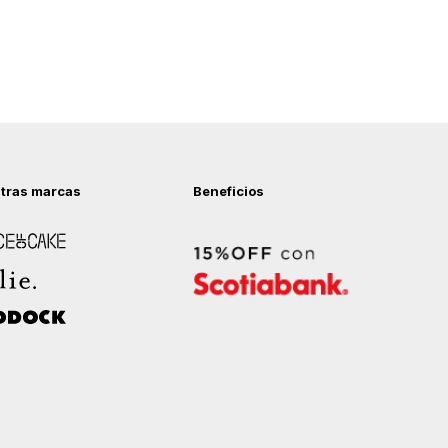
tras marcas
Beneficios
 of Cake
ock