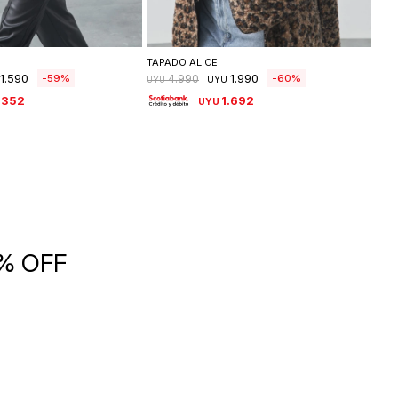
leccionar talle
Seleccionar talle
TAPADO ALICE
SWE
1.590
1.990
59
60
4.990
UYU
UYU
UYU
.352
1.692
UYU
5% OFF