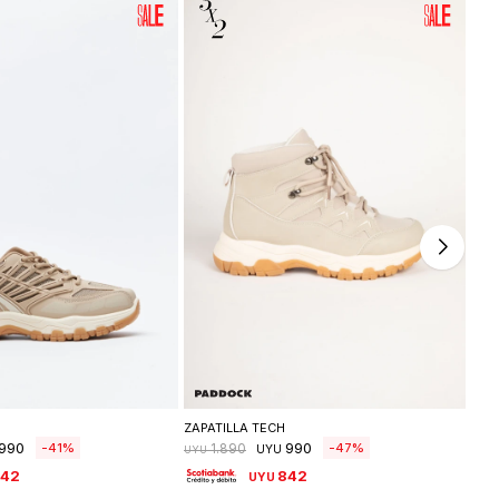
leccionar talle
Seleccionar talle
ZAPATILLA TECH
ZAP
990
990
41
47
1.890
UYU
UYU
UYU
842
842
UYU