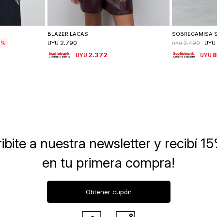
lle
Seleccionar talle
Se
BLAZER LACAS
SOBRECAMISA 
2.790
6
2.490
UYU
UYU
UYU
2.372
UYU
UYU
ibite a nuestra newsletter
y recibí 1
en tu primera compra!
Obtener cupón