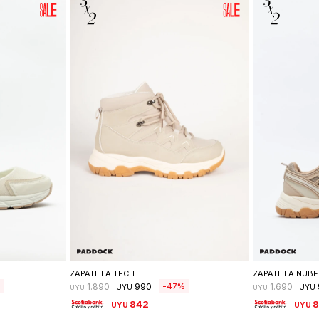
lle
Seleccionar talle
Se
ZAPATILLA TECH
ZAPATILLA NUBE
990
47
1.890
1.690
UYU
UYU
UYU
UYU
842
UYU
UYU