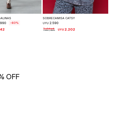
leccionar talle
Seleccionar talle
SALINAS
SOBRECAMISA CATSY
BUZ
990
2.590
60
UYU
UYU
842
2.202
UYU
5% OFF