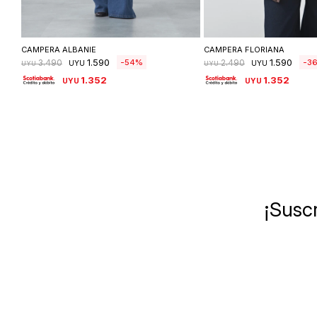
Seleccionar talle
Seleccionar ta
CAMPERA ALBANIE
CAMPERA FLORIANA
1.590
1.590
54
3
3.490
2.490
UYU
UYU
UYU
UYU
1.352
1.352
UYU
UYU
¡Suscr