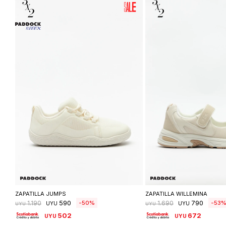
Seleccionar talle
Seleccionar ta
ZAPATILLA JUMPS
ZAPATILLA WILLEMINA
590
790
50
53
1.190
1.690
UYU
UYU
UYU
UYU
502
672
UYU
UYU