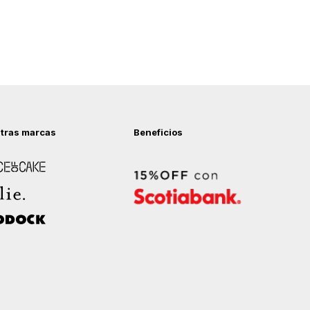
tras marcas
Beneficios
 of Cake
ock