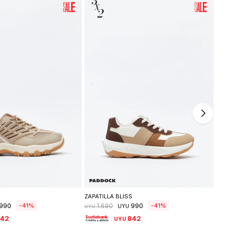
leccionar talle
Seleccionar talle
ZAPATILLA BLISS
ZAP
990
990
41
41
1.690
UYU
UYU
UYU
842
842
UYU