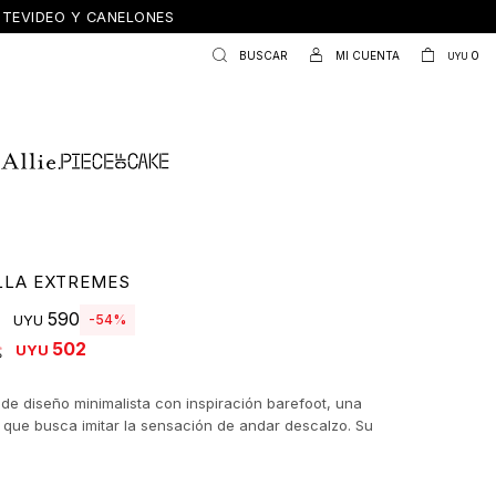
ONTEVIDEO Y CANELONES
0
UYU
LLA EXTREMES
590
54
UYU
502
UYU
 de diseño minimalista con inspiración barefoot, una
 que busca imitar la sensación de andar descalzo. Su
ón ligera, con puntera amplia y suela flexible, favorece la
tural del pie y aporta comodidad durante todo el día. Un
rbano y versátil que combina funcionalidad con un estilo