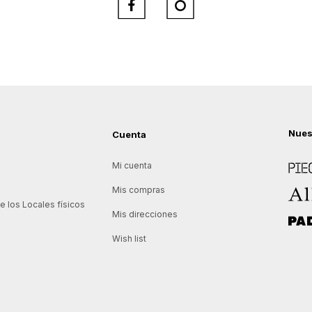


Nues
Cuenta
Piece
Mi cuenta
Allie
Mis compras
 los Locales físicos
Mis direcciones
Padd
Wish list