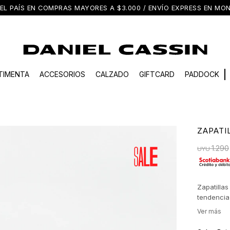
EL PAÍS EN COMPRAS MAYORES A $3.000 / ENVÍO EXPRESS EN M
TIMENTA
ACCESORIOS
CALZADO
GIFTCARD
PADDOCK
ZAPATI
1.290
UYU
Zapatillas
tendencia
construcci
postura na
calzado u