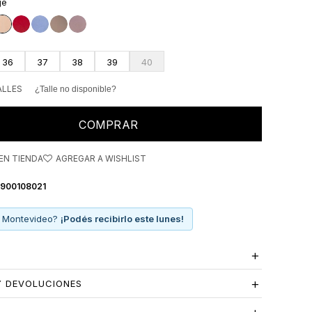
ge
ráneo.
36
37
38
39
40
ALLES
¿Talle no disponible?
COMPRAR
EN TIENDA
0900108021
 Montevideo?
¡Podés recibirlo este lunes!
Y DEVOLUCIONES