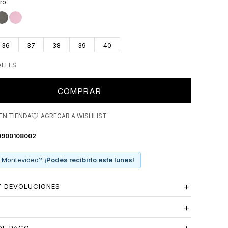
ro
36
37
38
39
40
ALLES
COMPRAR
EN TIENDA
0900108002
 Montevideo?
¡Podés recibirlo este lunes!
Y DEVOLUCIONES
S