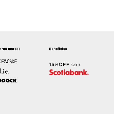
tras marcas
Beneficios
 of Cake
ock