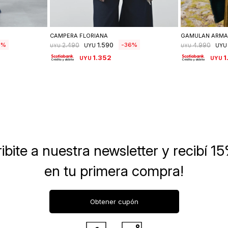
lle
Seleccionar talle
Se
CAMPERA FLORIANA
GAMULAN ARM
1.590
4
36
2.490
4.990
UYU
UYU
UYU
UYU
1.352
1
UYU
UYU
ibite a nuestra newsletter
y recibí 1
en tu primera compra!
Obtener cupón