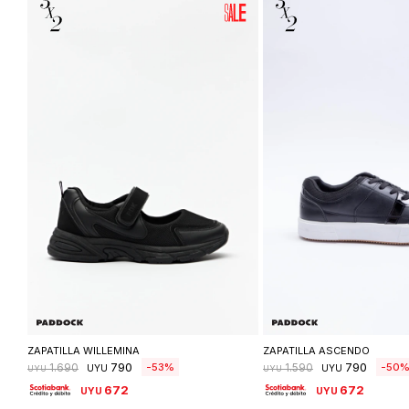
Seleccionar talle
Seleccionar ta
ZAPATILLA WILLEMINA
ZAPATILLA ASCENDO
790
790
53
50
1.690
1.590
UYU
UYU
UYU
UYU
672
672
UYU
UYU