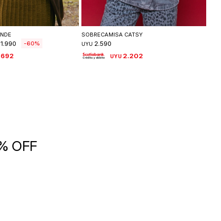
leccionar talle
Seleccionar talle
ANDE
SOBRECAMISA CATSY
CAM
1.990
2.590
60
UYU
UYU
.692
2.202
UYU
5% OFF