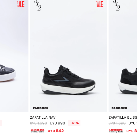
lle
Seleccionar talle
Se
ZAPATILLA NAVI
ZAPATILLA BLIS
990
41
1.690
1.690
UYU
UYU
UYU
UYU
842
UYU
UYU