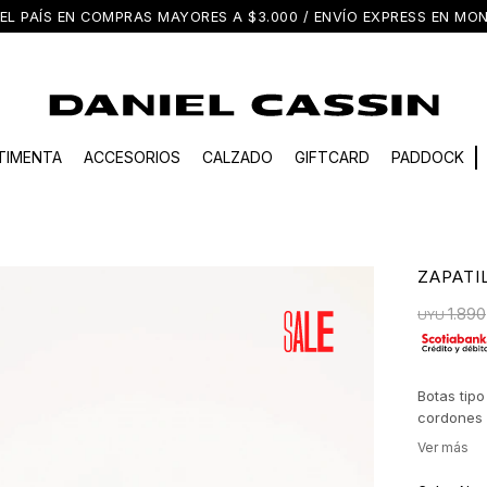
EL PAÍS EN COMPRAS MAYORES A $3.000 / ENVÍO EXPRESS EN M
TIMENTA
ACCESORIOS
CALZADO
GIFTCARD
PADDOCK
ZAPATI
1.890
UYU
Botas tipo
cordones 
comodidad