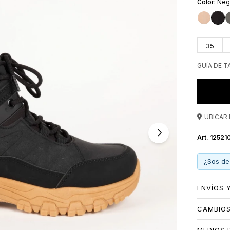
Neg
35
GUÍA DE T
UBICAR 
12521
¿Sos de
ENVÍOS 
CAMBIO