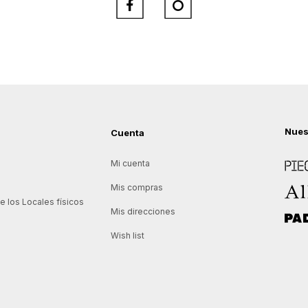


Nues
Cuenta
Piece
Mi cuenta
Allie
Mis compras
 los Locales físicos
Mis direcciones
Padd
Wish list