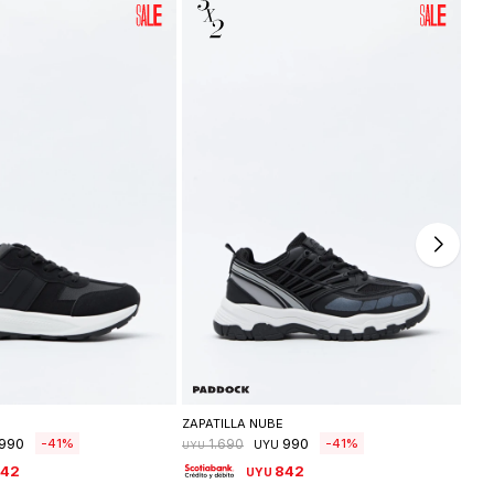
leccionar talle
Seleccionar talle
S
ZAPATILLA NUBE
ZAP
990
990
41
41
1.690
UYU
UYU
UYU
842
842
UYU