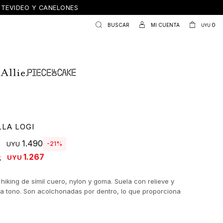
ONTEVIDEO Y CANELONES
0
UYU
LLA LOGI
1.490
21
UYU
1.267
UYU
 hiking de símil cuero, nylon y goma. Suela con relieve y
a tono. Son acolchonadas por dentro, lo que proporciona
 y abrigo.