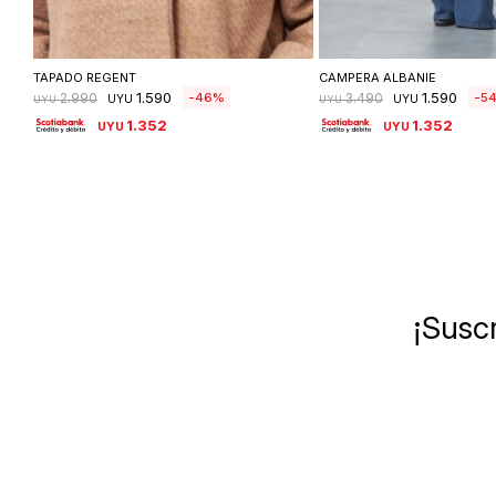
Seleccionar talle
Seleccionar ta
TAPADO REGENT
CAMPERA ALBANIE
1.590
1.590
46
5
2.990
3.490
UYU
UYU
UYU
UYU
1.352
1.352
UYU
UYU
¡Suscr