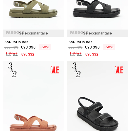
Seleccionar talle
Seleccionar talle
SANDALIA RAK
SANDALIA RAK
390
390
50
50
790
790
UYU
UYU
UYU
UYU
332
332
UYU
UYU