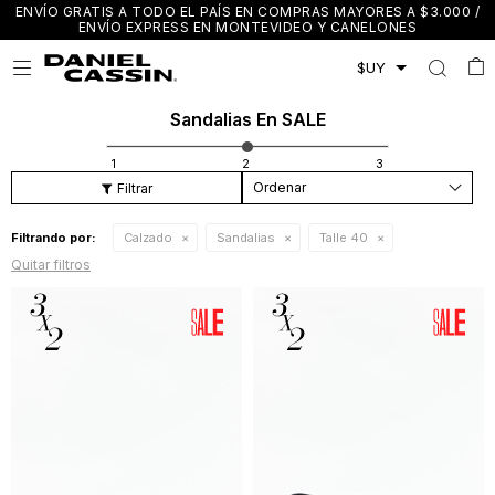
ENVÍO GRATIS A TODO EL PAÍS EN COMPRAS MAYORES A $3.000 /
ENVÍO EXPRESS EN MONTEVIDEO Y CANELONES

Sandalias En SALE
Recomendados
Filtrando por:
Calzado
Sandalias
Talle 40
Quitar filtros