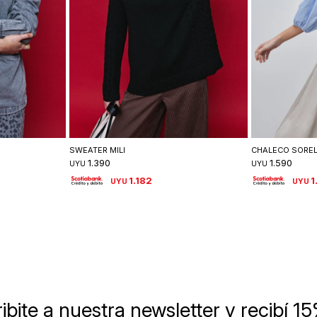
lle
Seleccionar talle
Se
SWEATER MILI
CHALECO SOREL
1.390
1.590
UYU
UYU
1.182
1
UYU
UYU
ibite a nuestra newsletter
y recibí 1