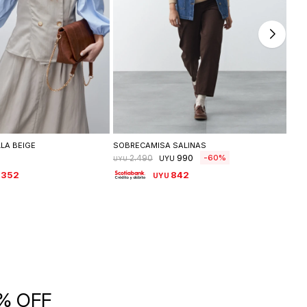
leccionar talle
Seleccionar talle
LA BEIGE
SOBRECAMISA SALINAS
POL
990
60
2.490
UYU
UYU
UYU
.352
842
UYU
5% OFF