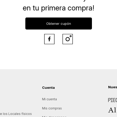
en tu primera compra!
Obtener cupón


Nues
Cuenta
Piece
Mi cuenta
Allie
Mis compras
 los Locales físicos