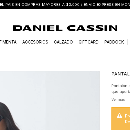
EL PAÍS EN COMPRAS MAYORES A $3.000 / ENVÍO EXPRESS EN M
TIMENTA
ACCESORIOS
CALZADO
GIFTCARD
PADDOCK
PANTA
Pantalón a
que aport
amplia est
convierte 
combinar 
texturas 
Pr
Re