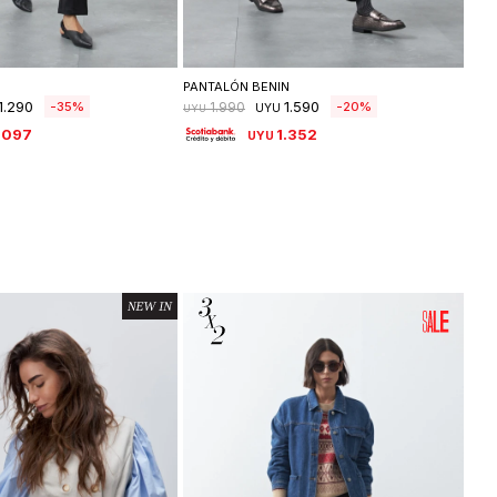
leccionar talle
Seleccionar talle
O
PANTALÓN BENIN
PAN
1.290
1.590
35
20
1.990
UYU
UYU
UYU
.097
1.352
UYU