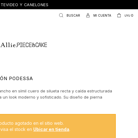
ONTEVIDEO Y CANELONES
0
UYU
LÓN PODESSA
ncho en símil cuero de silueta recta y caída estructurada
a un look moderno y sofisticado. Su diseño de pierna
iliza y suma presencia, mientras el acabado símil cuero lo
en una prenda clave para elevar cualquier outfit. Ideal para
con tejidos suaves o básicos y lograr un contraste de
en tendencia.
oducto agotado en el sitio web.
visa el stock en
Ubicar en tienda
.