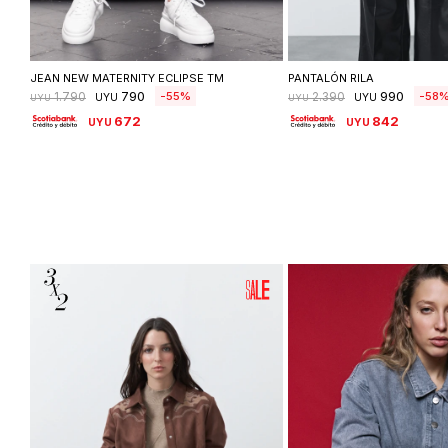
Seleccionar talle
Seleccionar ta
JEAN NEW MATERNITY ECLIPSE TM
PANTALÓN RILA
790
990
55
58
1.790
2.390
UYU
UYU
UYU
UYU
672
842
UYU
UYU