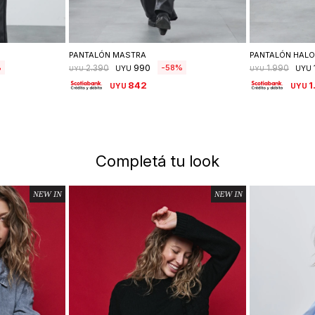
lle
Seleccionar talle
Se
PANTALÓN MASTRA
PANTALÓN HAL
990
58
2.390
1.990
UYU
UYU
UYU
UYU
842
1
UYU
UYU
Completá tu look