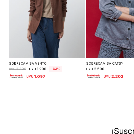
Seleccionar talle
Seleccionar ta
SOBRECAMISA VENTO
SOBRECAMISA CATSY
1.290
2.590
63
3.490
UYU
UYU
UYU
1.097
2.202
UYU
UYU
¡Suscr