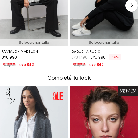
Seleccionar talle
Seleccionar talle
PANTALÓN MADELON
BABUCHA RUDIC
990
990
16
1.190
UYU
UYU
UYU
842
842
UYU
UYU
Completá tu look