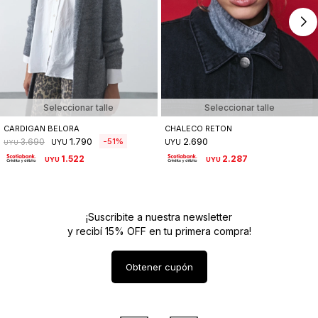
Seleccionar talle
Seleccionar talle
CARDIGAN BELORA
CHALECO RETON
1.790
2.690
51
3.690
UYU
UYU
UYU
1.522
2.287
UYU
UYU
¡Suscribite a nuestra newsletter
y recibí 15% OFF en tu primera compra!
Obtener cupón