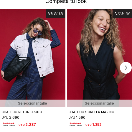
Completá tu look
Seleccionar talle
Seleccionar talle
CHALECO RETON CRUDO
CHALECO SORELLA MARINO
2.690
1.590
UYU
UYU
2.287
1.352
UYU
UYU