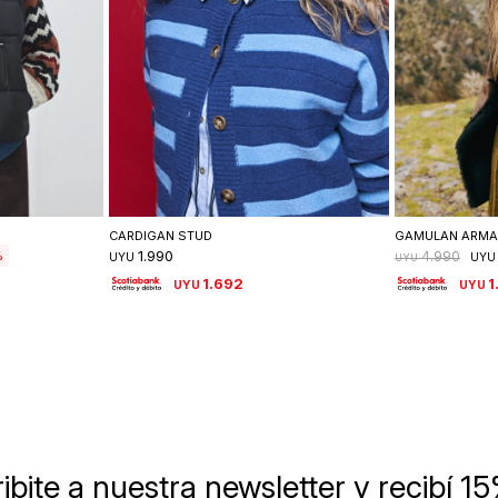
lle
Seleccionar talle
Se
CARDIGAN STUD
GAMULAN ARM
1.990
4.990
UYU
UYU
UYU
1.692
1
UYU
UYU
ibite a nuestra newsletter
y recibí 1