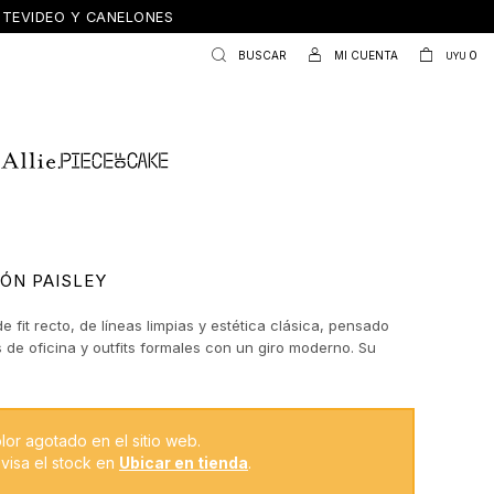
ONTEVIDEO Y CANELONES
0
UYU
ÓN PAISLEY
e fit recto, de líneas limpias y estética clásica, pensado
 de oficina y outfits formales con un giro moderno. Su
olija acompaña la pierna sin ajustar, logrando una caída
 equilibrada. Cuenta con cintura definida, bolsillos
es y terminaciones cuidadas que refuerzan su impronta
, ideal para combinar con camisas, sweaters o blazers.
lor agotado en el sitio web.
a versátil que funciona como fondo de placard y se
visa el stock en
Ubicar en tienda
.
ilmente del día a la noche.