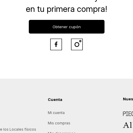
en tu primera compra!
Obtener cupón


Nues
Cuenta
Piece
Mi cuenta
Allie
Mis compras
 los Locales físicos