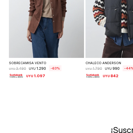
Seleccionar talle
Seleccionar ta
SOBRECAMISA VENTO
CHALECO ANDERSON
1.290
990
63
44
3.490
1.790
UYU
UYU
UYU
UYU
1.097
842
UYU
UYU
¡Suscr