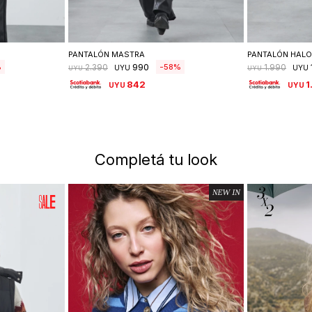
lle
Seleccionar talle
Se
PANTALÓN MASTRA
PANTALÓN HAL
990
58
2.390
1.990
UYU
UYU
UYU
UYU
842
1
UYU
UYU
Completá tu look