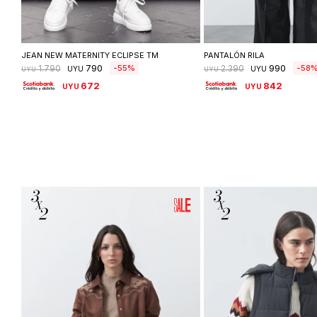
Seleccionar talle
Seleccionar ta
JEAN NEW MATERNITY ECLIPSE TM
PANTALÓN RILA
790
990
55
58
1.790
2.390
UYU
UYU
UYU
UYU
672
842
UYU
UYU