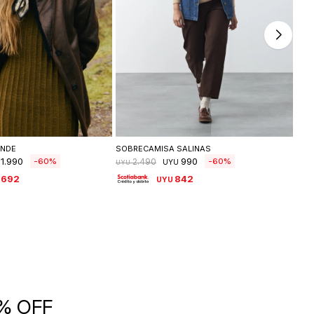
leccionar talle
Seleccionar talle
ANDE
SOBRECAMISA SALINAS
CHA
1.990
990
60
60
2.490
UYU
UYU
UYU
.692
842
UYU
5% OFF