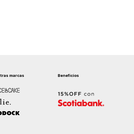
tras marcas
Beneficios
 of Cake
ock