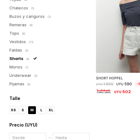
Chalecos
(5)
Buzos y canguros
(3)
Remeras
(9)
Tops
(6)
Vestidos
(13)
Faldas
(4)
Shorts
(4)
Monos
Seleccionar 
(1)
Underwear
(5)
SHORT HOPPEL
590
Pijamas
1.690
UYU
UYU
(8)
502
UYU
Talle
XS
S
M
L
XL
Precio
(UYU)