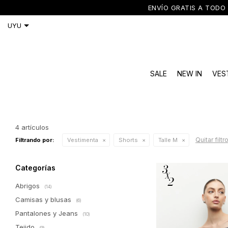
ENVÍO GRATIS A TODO 
SALE
NEW IN
VES
4 artículos
Quitar filtr
Filtrando por:
Vestimenta
Shorts
Talle M
Categorías
Abrigos
(14)
Camisas y blusas
(6)
Pantalones y Jeans
(10)
Tejido
(9)