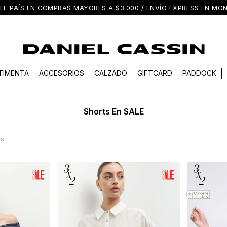
EL PAÍS EN COMPRAS MAYORES A $3.000 / ENVÍO EXPRESS EN M
TIMENTA
ACCESORIOS
CALZADO
GIFTCARD
PADDOCK
Shorts En SALE
os