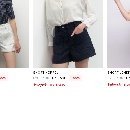
talle
Seleccionar talle
S
SHORT HOPPEL
SHORT JENKI
590
65
65
1.690
1.590
UYU
U
UYU
UYU
502
UYU
UY