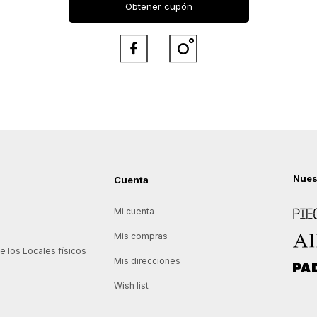
Obtener cupón


Nues
Cuenta
Piece
Mi cuenta
Allie
Mis compras
 los Locales físicos
Mis direcciones
Padd
Wish list