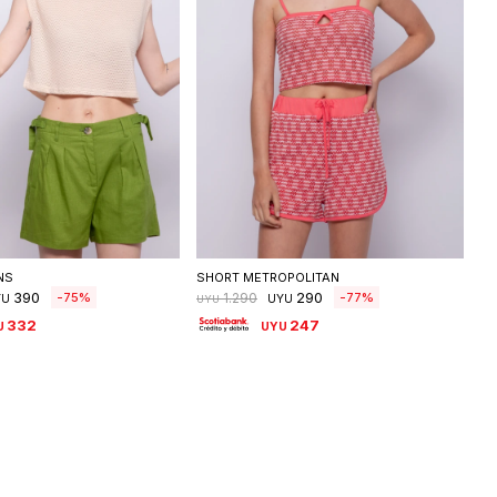
eleccionar talle
Seleccionar talle
NS
SHORT METROPOLITAN
390
290
75
77
1.290
YU
UYU
UYU
332
247
U
UYU