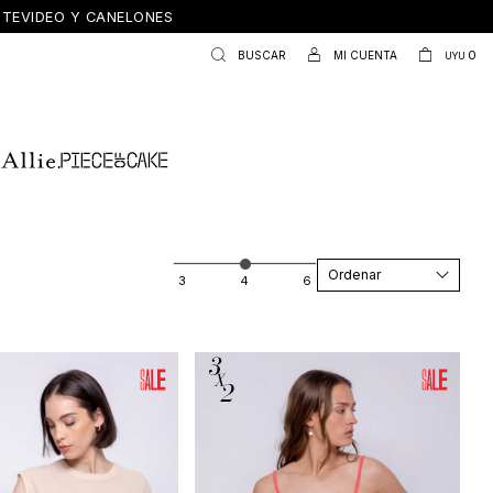
ONTEVIDEO Y CANELONES
0
UYU
Recomendados