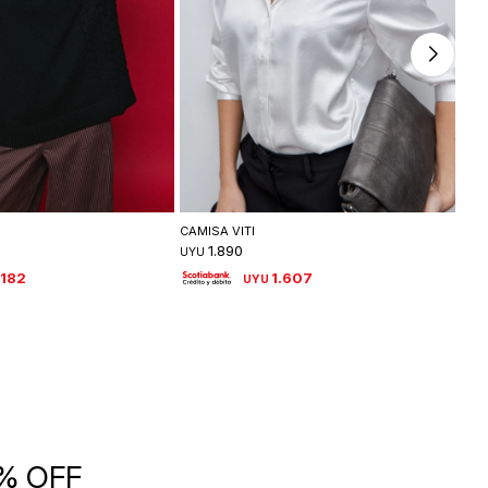
leccionar talle
Seleccionar talle
CAMISA VITI
CAM
1.890
UYU
UYU
.182
1.607
UYU
5% OFF