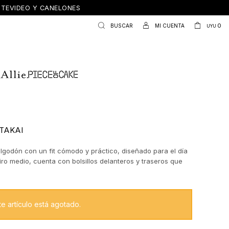
ONTEVIDEO Y CANELONES
0
UYU
TAKAI
algodón con un fit cómodo y práctico, diseñado para el día
tiro medio, cuenta con bolsillos delanteros y traseros que
su estilo utilitario sin perder simpleza. Una prenda versátil y
 ideal para armar looks frescos y relajados de verano.
te artículo está agotado.