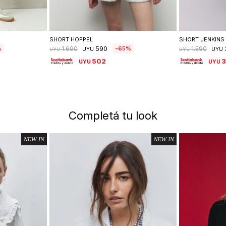
lle
Seleccionar talle
Se
SHORT HOPPEL
SHORT JENKINS
590
65
1.690
1.590
UYU
UYU
UYU
UYU
502
UYU
UYU
Completá tu look