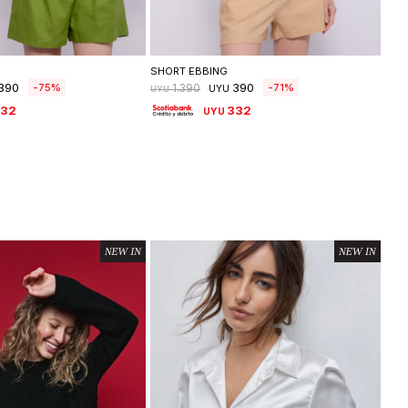
leccionar talle
Seleccionar talle
SHORT EBBING
SHO
390
390
75
71
1.390
UYU
UYU
UYU
332
332
UYU