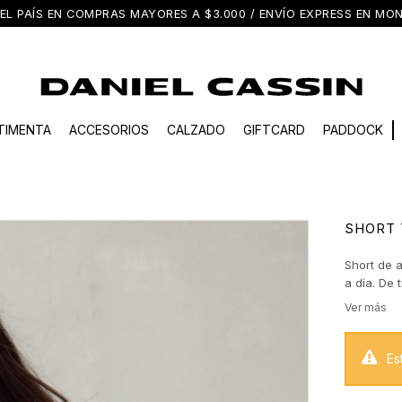
EL PAÍS EN COMPRAS MAYORES A $3.000 / ENVÍO EXPRESS EN M
TIMENTA
ACCESORIOS
CALZADO
GIFTCARD
PADDOCK
SHORT 
Short de 
a día. De 
refuerzan 
atemporal,
Es