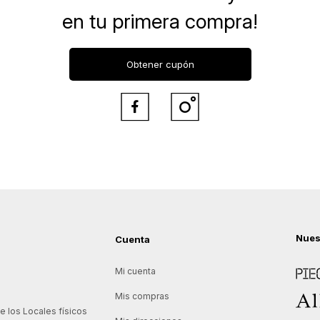
en tu primera compra!
Obtener cupón


Nues
Cuenta
Piece
Mi cuenta
Allie
Mis compras
 los Locales físicos