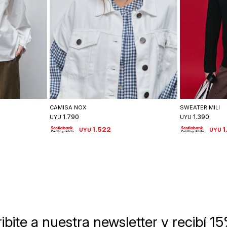
lle
Seleccionar talle
Se
CAMISA NOX
SWEATER MILI
1.790
1.390
UYU
UYU
1.522
1
UYU
UYU
ibite a nuestra newsletter
y recibí 1