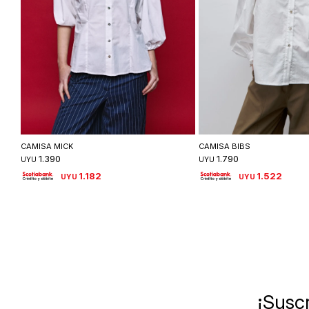
Seleccionar talle
Seleccionar ta
CAMISA MICK
CAMISA BIBS
1.390
1.790
UYU
UYU
1.182
1.522
UYU
UYU
¡Suscr