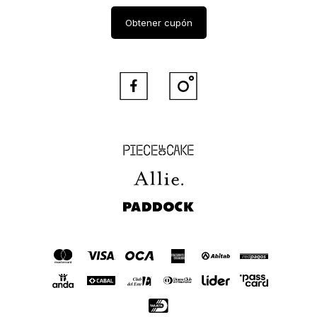
Obtener cupón


Piece of Cake
Allie
Paddock