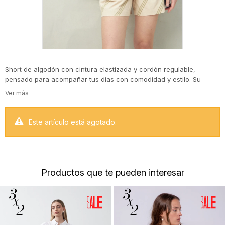
Short de algodón con cintura elastizada y cordón regulable,
pensado para acompañar tus días con comodidad y estilo. Su
calce relajado y los bolsillos delanteros aportan un aire práctico,
mientras que las estampas le dan identidad propia: desde rayas
diagonales que estilizan la silueta hasta un diseño orgánico con
vibra natural y artística. Una prenda fresca, trendy y versátil para
Este artículo está agotado.
elevar cualquier look de verano.
Productos que te pueden interesar