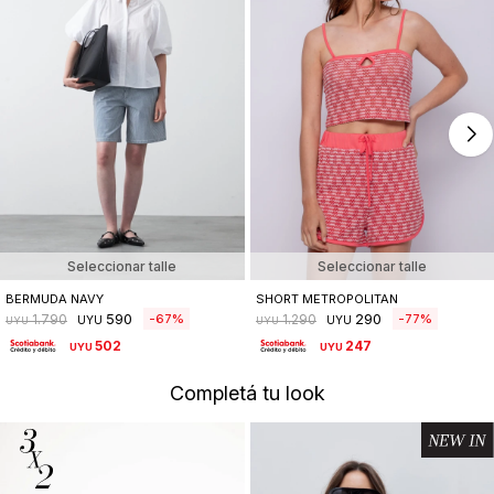
Seleccionar talle
Seleccionar talle
BERMUDA NAVY
SHORT METROPOLITAN
590
290
67
77
1.790
1.290
UYU
UYU
UYU
UYU
502
247
UYU
UYU
Completá tu look