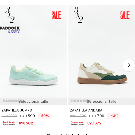
Seleccionar talle
Seleccionar talle
ZAPATILLA JUMPS
ZAPATILLA ANDARA
590
790
50
43
1.190
1.390
UYU
UYU
UYU
UYU
502
672
UYU
UYU