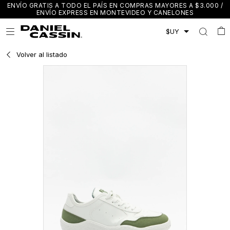
ENVÍO GRATIS A TODO EL PAÍS EN COMPRAS MAYORES A $3.000 /
ENVÍO EXPRESS EN MONTEVIDEO Y CANELONES

Volver al listado