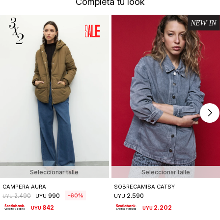
Completá tu look
Seleccionar talle
Seleccionar talle
CAMPERA AURA
SOBRECAMISA CATSY
990
2.590
60
2.490
UYU
UYU
UYU
842
2.202
UYU
UYU