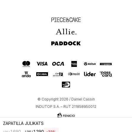
Piece of Cake
Allie
Paddock
© Copyright 2026 / Daniel Cassin
INDUTOP S.A. – RUT 211858950012
ZAPATILLA JULIKATS
1.290
1.690
UYU
23