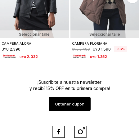
Seleccionar talle
Seleccionar talle
CAMPERA ALORA
CAMPERA FLORIANA
2.390
1.590
36
2.490
UYU
UYU
UYU
2.032
1.352
UYU
UYU
¡Suscribite a nuestra newsletter
y recibí 15% OFF en tu primera compra!
Obtener cupón

