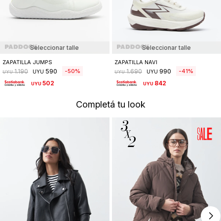
Seleccionar talle
Seleccionar talle
ZAPATILLA JUMPS
ZAPATILLA NAVI
590
990
50
41
1.190
1.690
UYU
UYU
UYU
UYU
502
842
UYU
UYU
Completá tu look