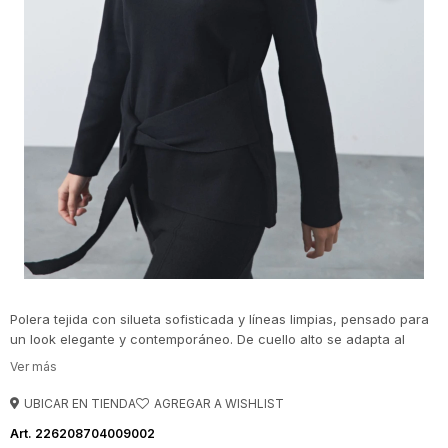
Polera tejida con silueta sofisticada y líneas limpias, pensado para
un look elegante y contemporáneo. De cuello alto se adapta al
cuerpo con una caída suave. Cuenta con un lazo en la cintura,
éste aporta estructura y define la silueta de forma sutil.
UBICAR EN TIENDA
226208704009002