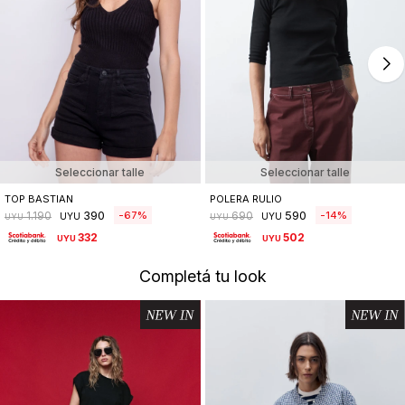
Seleccionar talle
Seleccionar talle
TOP BASTIAN
POLERA RULIO
390
590
67
14
1.190
690
UYU
UYU
UYU
UYU
332
502
UYU
UYU
Completá tu look