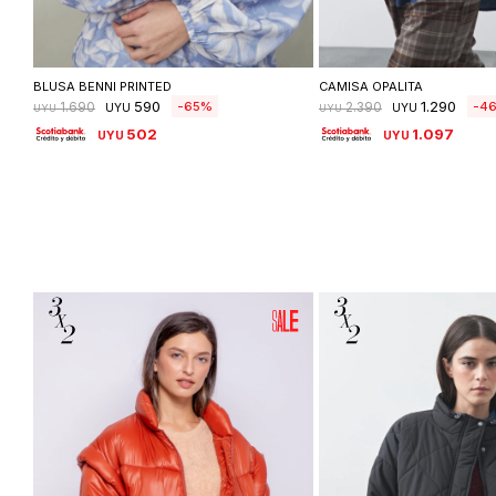
Seleccionar talle
Seleccionar ta
BLUSA BENNI PRINTED
CAMISA OPALITA
590
1.290
65
4
1.690
2.390
UYU
UYU
UYU
UYU
502
1.097
UYU
UYU