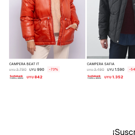
Seleccionar talle
Seleccionar ta
CAMPERA BEAT IT
CAMPERA SAFIA
990
1.590
73
5
3.790
3.490
UYU
UYU
UYU
UYU
842
1.352
UYU
UYU
¡Suscr