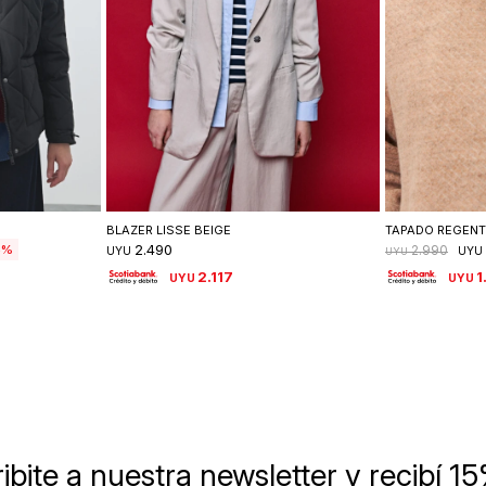
lle
Seleccionar talle
Se
BLAZER LISSE BEIGE
TAPADO REGEN
2.490
4
2.990
UYU
UYU
UYU
2.117
1
UYU
UYU
ibite a nuestra newsletter
y recibí 1