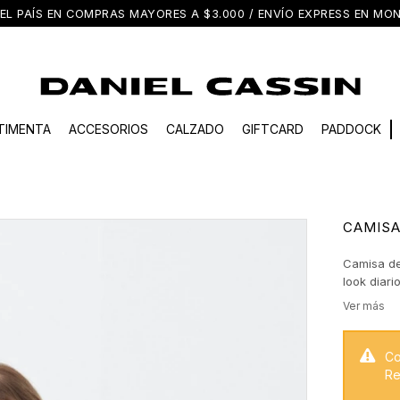
EL PAÍS EN COMPRAS MAYORES A $3.000 / ENVÍO EXPRESS EN M
TIMENTA
ACCESORIOS
CALZADO
GIFTCARD
PADDOCK
CAMISA
Camisa de
look diari
naturales
puño defi
sumar a l
y siempre 
Co
Re