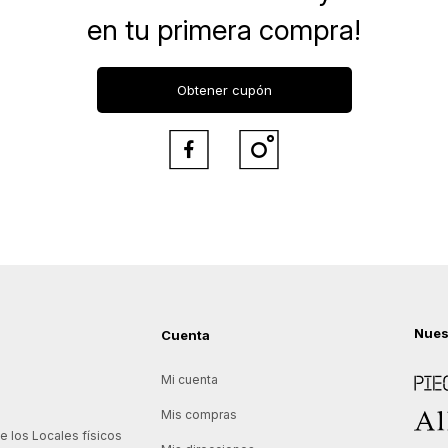
en tu primera compra!
Obtener cupón


Nues
Cuenta
Piece
Mi cuenta
Allie
Mis compras
 los Locales físicos