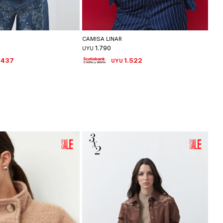
leccionar talle
Seleccionar talle
H
CAMISA LINAR
CAM
1.790
UYU
UYU
.437
1.522
UYU