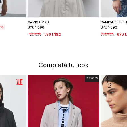
lle
Seleccionar talle
Se
CAMISA MICK
CAMISA BENET
1.390
1.690
6
UYU
UYU
1.182
1
UYU
UYU
Completá tu look