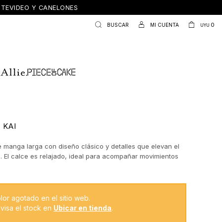
ONTEVIDEO Y CANELONES
0
UYU
 KAI
 manga larga con diseño clásico y detalles que elevan el
o. El calce es relajado, ideal para acompañar movimientos
 sin perder elegancia, mientras que las mangas largas con
nido refuerzan su impronta versátil. Una prenda clave para
ooks de oficina o estilismos más urbanos, fácil de combinar
vigente.
lor agotado en el sitio web.
visa el stock en
Ubicar en tienda
.