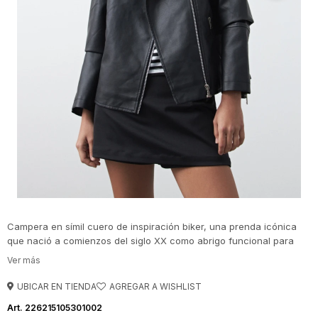
Campera en símil cuero de inspiración biker, una prenda icónica
que nació a comienzos del siglo XX como abrigo funcional para
motociclistas y que con el tiempo se convirtió en símbolo de
rebeldía, actitud y estilo urbano. Hoy es un clásico indiscutido del
guardarropa femenino: canchera, versátil y absolutamente
UBICAR EN TIENDA
atemporal.
226215105301002