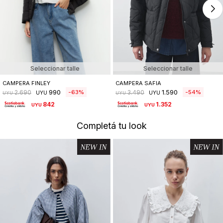
Seleccionar talle
Seleccionar talle
CAMPERA FINLEY
CAMPERA SAFIA
990
1.590
63
54
2.690
3.490
UYU
UYU
UYU
UYU
842
1.352
UYU
UYU
Completá tu look