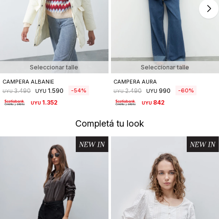
Seleccionar talle
Seleccionar talle
CAMPERA ALBANIE
CAMPERA AURA
1.590
990
54
60
3.490
2.490
UYU
UYU
UYU
UYU
1.352
842
UYU
UYU
Completá tu look