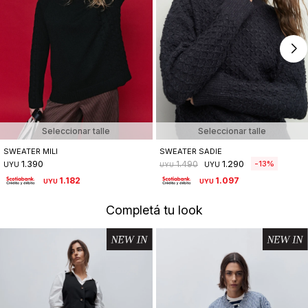
Seleccionar talle
Seleccionar talle
SWEATER MILI
SWEATER SADIE
1.390
1.290
13
1.490
UYU
UYU
UYU
1.182
1.097
UYU
UYU
Completá tu look