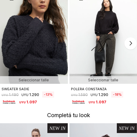
Seleccionar talle
Seleccionar talle
SWEATER SADIE
POLERA CONSTANZA
1.290
1.290
13
18
1.490
1.590
UYU
UYU
UYU
UYU
1.097
1.097
UYU
UYU
Completá tu look