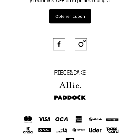
y recibí 15% OFF en tu primera compra!
Obtener cupón


Piece of Cake
Allie
Paddock