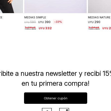
lle
Seleccionar talle
Se
CE
MEDIAS SIMPLE
MEDIAS NATURE
390
290
33
590
UYU
UYU
UYU
332
UYU
UYU
ibite a nuestra newsletter
y recibí 1
en tu primera compra!
Obtener cupón