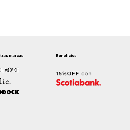
tras marcas
Beneficios
 of Cake
ock