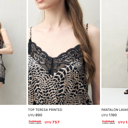
lle
Seleccionar talle
Se
TOP TERESA PRINTED
PANTALÓN LAVA
890
1.190
UYU
UYU
757
1
UYU
UYU