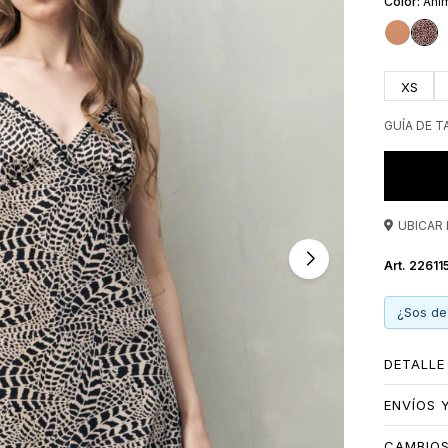
Anim
sobre el 
XS
GUÍA DE T
UBICAR 
22611
¿Sos de
DETALLE
ENVÍOS 
CAMBIO