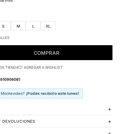
al Print
cuerpo.
S
M
L
XL
ALLES
COMPRAR
EN TIENDA
5510906081
 Montevideo?
¡Podés recibirlo este lunes!
Y DEVOLUCIONES
S