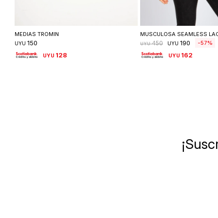
Seleccionar talle
Seleccionar ta
MEDIAS TROMIN
MUSCULOSA SEAMLESS LA
150
190
57
450
UYU
UYU
UYU
128
162
UYU
UYU
¡Suscr