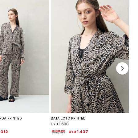
leccionar talle
Seleccionar talle
NDA PRINTED
BATA LOTO PRINTED
CAM
1.690
UYU
UYU
.012
1.437
UYU