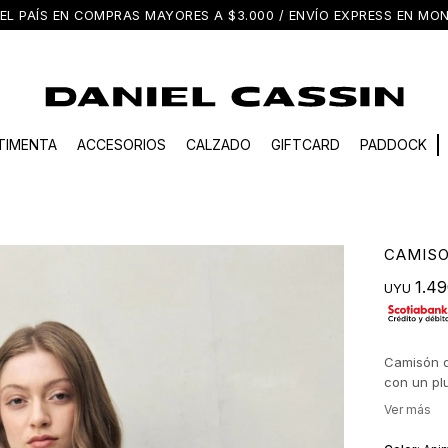
EL PAÍS EN COMPRAS MAYORES A $3.000 / ENVÍO EXPRESS EN M
TIMENTA
ACCESORIOS
CALZADO
GIFTCARD
PADDOCK
CAMISO
1.4
UYU
Camisón d
con un pl
delicado, 
sin perde
calce, mie