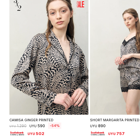
Seleccionar talle
Seleccionar ta
CAMISA GINGER PRINTED
SHORT MARGARITA PRINTED
590
890
54
1.290
UYU
UYU
UYU
502
757
UYU
UYU