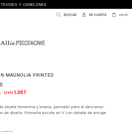
ONTEVIDEO Y CANELONES
0
UYU
N MAGNOLIA PRINTED
90
1.267
UYU
e silueta femenina y liviana, pensado para el descanso
us de diseño. Presenta escote en V con detalle de encaje
que aporta un toque distintivo y sutil, realzando la prenda
r comodidad. Los breteles finos y regulables acompañan el
ntras que el corte evasé permite una caída fluida y natural