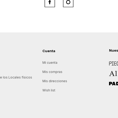


Nues
Cuenta
Piece
Mi cuenta
Allie
Mis compras
 los Locales físicos
Mis direcciones
Padd
Wish list