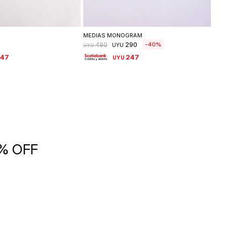
leccionar talle
Seleccionar talle
MEDIAS MONOGRAM
BIK
290
40
490
UYU
UYU
UYU
247
247
UYU
5% OFF