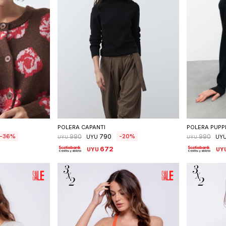
talle
Seleccionar talle
S
POLERA CAPANTI
POLERA PUPP
790
36
20
990
990
UYU
UY
UYU
UYU
672
UYU
UY