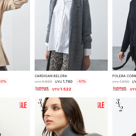
talle
Seleccionar talle
S
CARDIGAN BELORA
POLERA CORN
1.790
50
51
3.690
1.990
UYU
U
UYU
UYU
1.522
UYU
UY