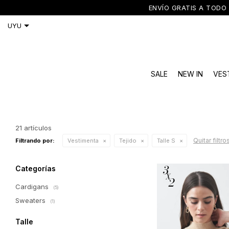
ENVÍO GRATIS A TODO 
SALE
NEW IN
VES
21 artículos
Quitar filtro
Filtrando por:
Vestimenta
Tejido
Talle S
Categorías
Cardigans
(5)
Sweaters
(1)
Talle