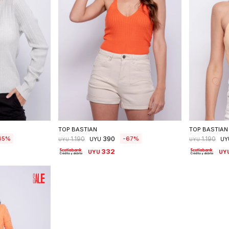
talle
Seleccionar talle
S
TOP BASTIAN
TOP BASTIAN
390
65
67
1.190
1.190
UYU
UY
UYU
UYU
332
UYU
UY