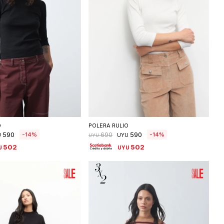
eleccionar talle
Seleccionar talle
O
POLERA RULIO
590
590
14
14
690
U
UYU
UYU
502
502
U
UYU