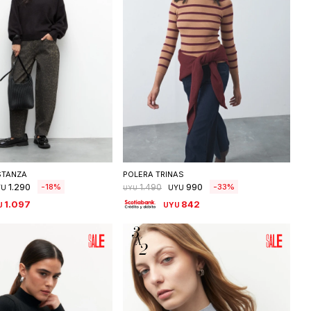
eleccionar talle
Seleccionar talle
STANZA
POLERA TRINAS
1.290
990
18
33
1.490
YU
UYU
UYU
1.097
842
U
UYU