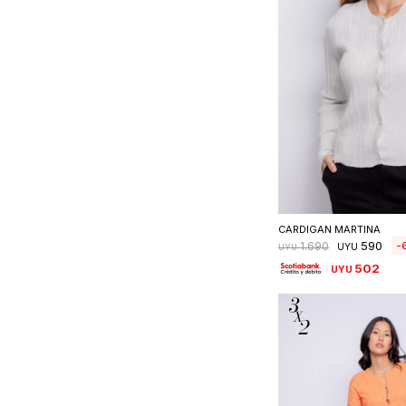
Seleccionar 
CARDIGAN MARTINA
590
1.690
UYU
UYU
502
UYU