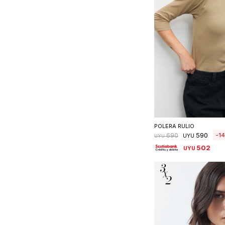
Seleccionar 
POLERA RULIO
590
14
690
UYU
UYU
502
UYU