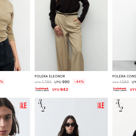
talle
Seleccionar talle
S
POLERA ELEONOR
POLERA CON
990
44
1.790
1.590
UYU
U
UYU
UYU
842
UYU
UY