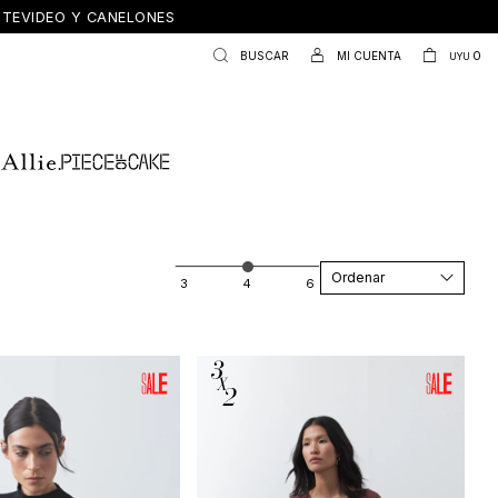
ONTEVIDEO Y CANELONES
0
UYU
Recomendados