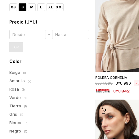
XS
S
M
L
XL
XXL
Precio
(UYU)
OK
Color
Seleccionar 
Beige
(1)
POLERA CORNELIA
Amarillo
(2)
990
1.990
UYU
UYU
Rosa
(1)
842
UYU
Verde
(1)
Tierra
(1)
Gris
(4)
Blanco
(1)
Negro
(7)