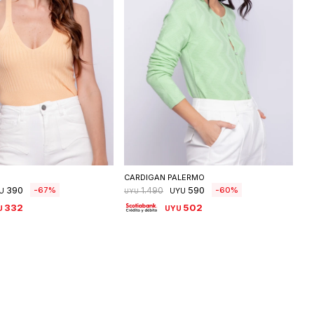
eleccionar talle
Seleccionar talle
CARDIGAN PALERMO
390
590
67
60
1.490
U
UYU
UYU
332
502
U
UYU