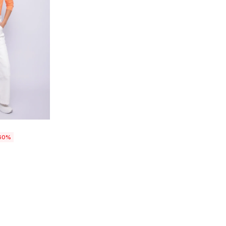
talle
60