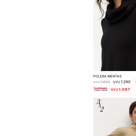
Seleccionar 
POLERA MENTAS
1.290
1.690
UYU
UYU
1.097
UYU