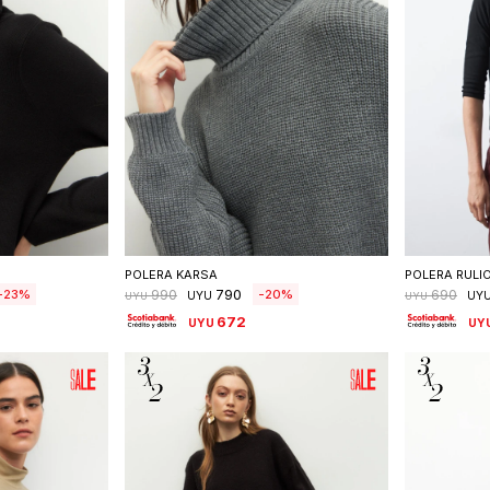
talle
Seleccionar talle
S
POLERA KARSA
POLERA RULI
790
23
20
990
690
UYU
UY
UYU
UYU
672
UYU
UY