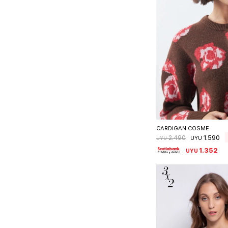
Seleccionar 
CARDIGAN COSME
1.590
2.490
UYU
UYU
1.352
UYU