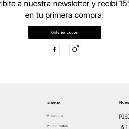
ibite a nuestra newsletter
y recibí 1
en tu primera compra!
Obtener cupón


Nues
Cuenta
Piece
Mi cuenta
Allie
Mis compras