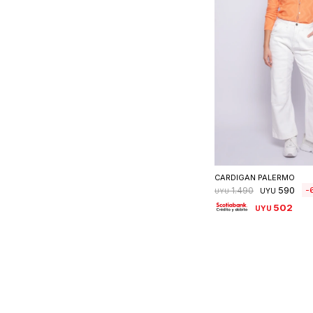
Seleccionar 
CARDIGAN PALERMO
590
1.490
UYU
UYU
502
UYU