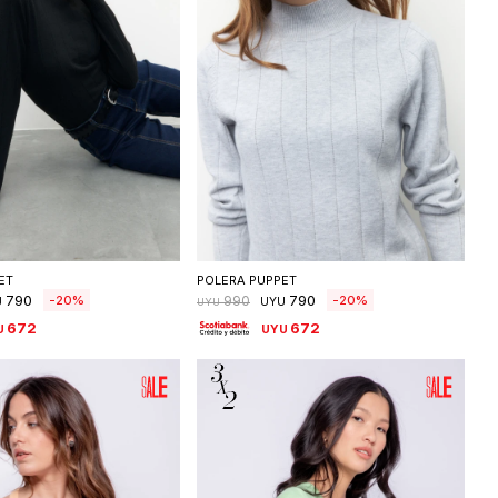
eleccionar talle
Seleccionar talle
ET
POLERA PUPPET
790
790
20
20
990
U
UYU
UYU
672
672
U
UYU