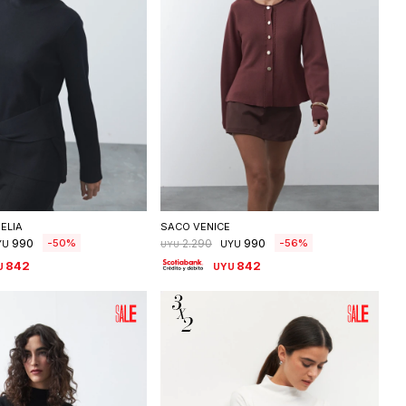
eleccionar talle
Seleccionar talle
ELIA
SACO VENICE
990
990
50
56
2.290
YU
UYU
UYU
842
842
U
UYU