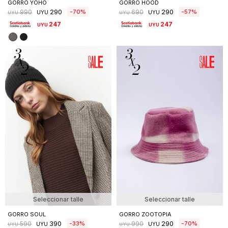
GORRO YOHO
GORRO HOOD
290
290
70
57
990
690
UYU
UYU
UYU
UYU
247
247
UYU
UYU
Seleccionar talle
Seleccionar talle
GORRO SOUL
GORRO ZOOTOPIA
390
290
33
70
590
990
UYU
UYU
UYU
UYU