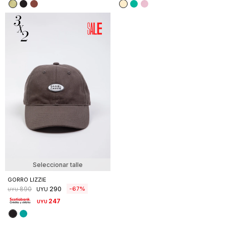
Seleccionar talle
GORRO LIZZIE
290
67
890
UYU
UYU
247
UYU