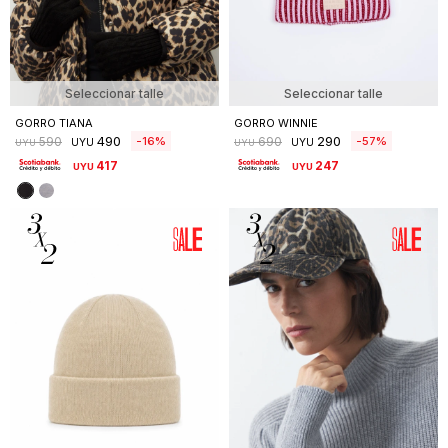
Seleccionar talle
Seleccionar talle
GORRO TIANA
GORRO WINNIE
490
290
16
57
590
690
UYU
UYU
UYU
UYU
417
247
UYU
UYU