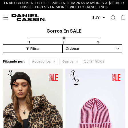
ENVÍO GRATIS A TODO EL PAÍS EN COMPRAS MAYORES A $3.000 /
ENVÍO EXPRESS EN MONTEVIDEO Y CANELONES

Gorros En SALE
Recomendados
Quitar filtros
Filtrando por:
Accesorios
Gorros