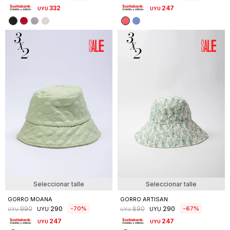
332
247
UYU
UYU
Seleccionar talle
Seleccionar talle
GORRO MOANA
GORRO ARTISAN
290
290
70
67
990
890
UYU
UYU
UYU
UYU
247
247
UYU
UYU