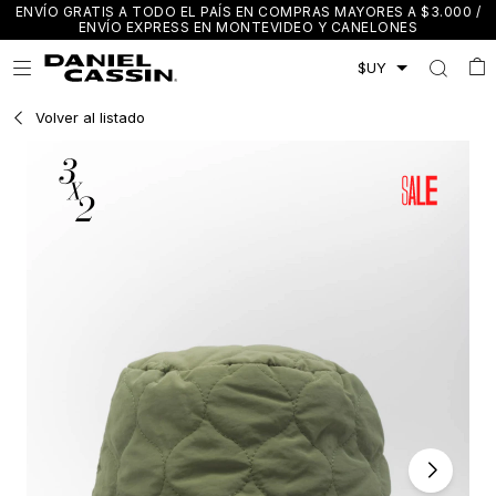
ENVÍO GRATIS A TODO EL PAÍS EN COMPRAS MAYORES A $3.000 /
ENVÍO EXPRESS EN MONTEVIDEO Y CANELONES

Volver al listado