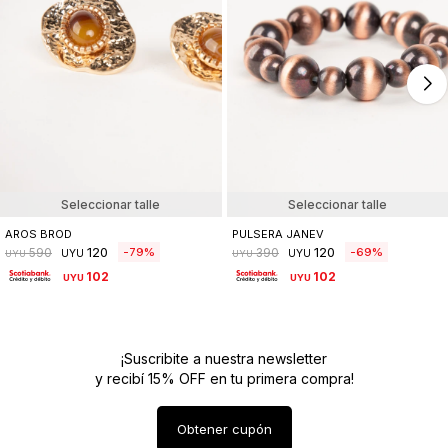
Seleccionar talle
Seleccionar talle
AROS BROD
PULSERA JANEV
120
120
79
69
590
390
UYU
UYU
UYU
UYU
102
102
UYU
UYU
¡Suscribite a nuestra newsletter
y recibí 15% OFF en tu primera compra!
Obtener cupón