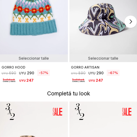
Seleccionar talle
Seleccionar talle
GORRO HOOD
GORRO ARTISAN
290
290
57
67
690
890
UYU
UYU
UYU
UYU
247
247
UYU
UYU
Completá tu look