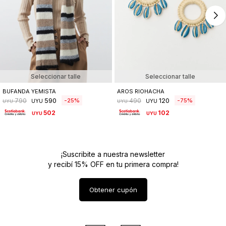
Seleccionar talle
Seleccionar talle
BUFANDA YEMISTA
AROS RIOHACHA
590
120
25
75
790
490
UYU
UYU
UYU
UYU
502
102
UYU
UYU
¡Suscribite a nuestra newsletter
y recibí 15% OFF en tu primera compra!
Obtener cupón