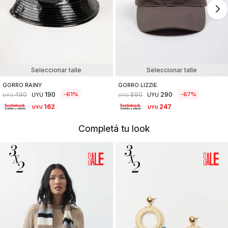
Seleccionar talle
Seleccionar talle
GORRO RAINY
GORRO LIZZIE
190
290
61
67
490
890
UYU
UYU
UYU
UYU
162
247
UYU
UYU
Completá tu look