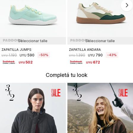
Seleccionar talle
Seleccionar talle
ZAPATILLA JUMPS
ZAPATILLA ANDARA
590
790
50
43
1.190
1.390
UYU
UYU
UYU
UYU
502
672
UYU
UYU
Completá tu look