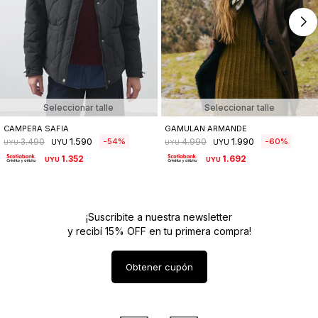
Seleccionar talle
Seleccionar talle
CAMPERA SAFIA
GAMULAN ARMANDE
1.590
1.990
54
60
3.490
4.990
UYU
UYU
UYU
UYU
1.352
1.692
UYU
UYU
¡Suscribite a nuestra newsletter
y recibí 15% OFF en tu primera compra!
Obtener cupón