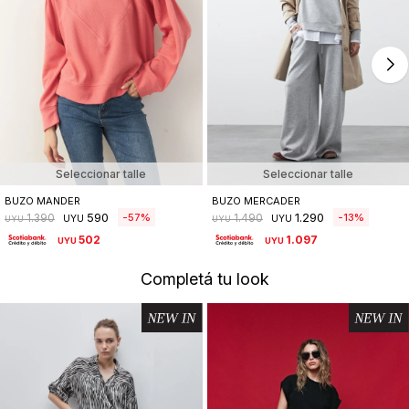
Seleccionar talle
Seleccionar talle
BUZO MANDER
BUZO MERCADER
590
1.290
57
13
1.390
1.490
UYU
UYU
UYU
UYU
502
1.097
UYU
UYU
Completá tu look