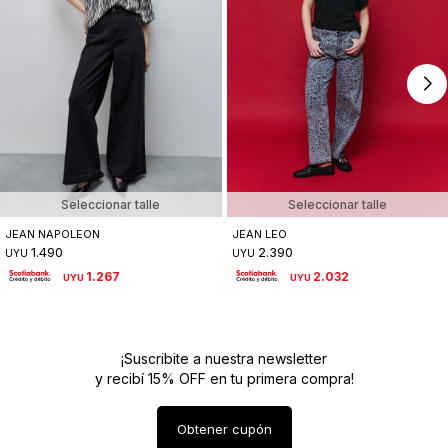
Seleccionar talle
Seleccionar talle
JEAN NAPOLEON
JEAN LEO
1.490
2.390
UYU
UYU
1.267
2.032
UYU
UYU
¡Suscribite a nuestra newsletter
y recibí 15% OFF en tu primera compra!
Obtener cupón