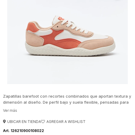
Zapatillas barefoot con recortes combinados que aportan textura y
dimensión al diseño. De perfil bajo y suela flexible, pensadas para
una pisada más natural y cómoda durante todo el día. El mix de
materiales y paneles superpuestos refuerza su estética urbana y
en tendencia, mientras que el calce liviano las convierte en una
UBICAR EN TIENDA
opción versátil para looks casuales.
126210900108022