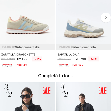
Seleccionar talle
Seleccionar talle
ZAPATILLA DRAGONETTE
ZAPATILLA GAIA
990
790
28
53
1.390
1.690
UYU
UYU
UYU
UYU
842
672
UYU
UYU
Completá tu look