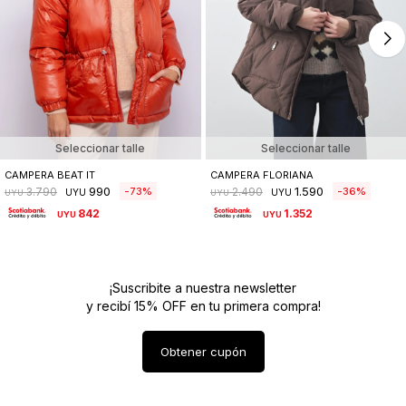
Seleccionar talle
Seleccionar talle
CAMPERA BEAT IT
CAMPERA FLORIANA
990
1.590
73
36
3.790
2.490
UYU
UYU
UYU
UYU
842
1.352
UYU
UYU
¡Suscribite a nuestra newsletter
y recibí 15% OFF en tu primera compra!
Obtener cupón