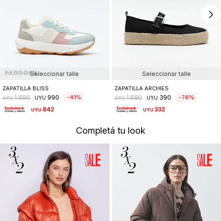
Seleccionar talle
Seleccionar talle
ZAPATILLA BLISS
ZAPATILLA ARCHIES
990
390
41
76
1.690
1.690
UYU
UYU
UYU
UYU
842
332
UYU
UYU
Completá tu look