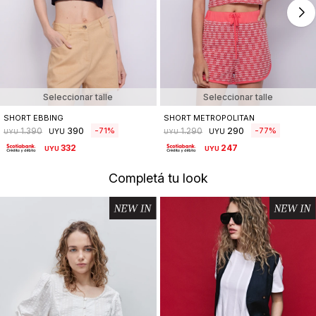
Seleccionar talle
Seleccionar talle
SHORT EBBING
SHORT METROPOLITAN
390
290
71
77
1.390
1.290
UYU
UYU
UYU
UYU
332
247
UYU
UYU
Completá tu look