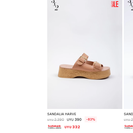
Seleccionar talle
SANDALIA HARVE
SAND
390
83
2.390
2
UYU
UYU
UYU
332
UYU