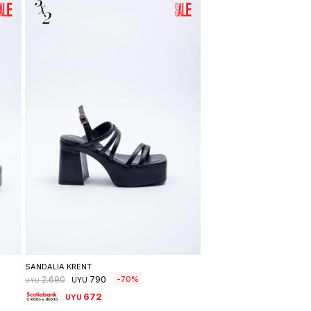
Seleccionar talle
SANDALIA KRENT
790
70
2.690
UYU
UYU
672
UYU