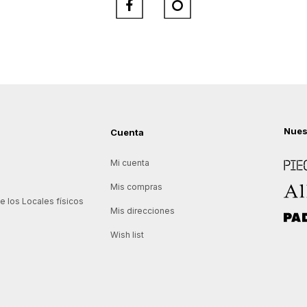


Nues
Cuenta
Piece
Mi cuenta
Allie
Mis compras
 los Locales físicos
Mis direcciones
Padd
Wish list