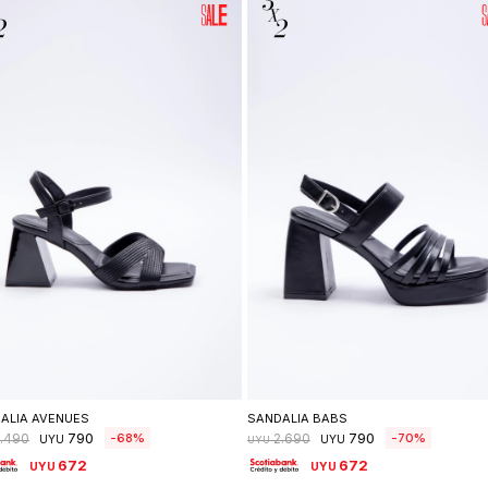
Seleccionar talle
Seleccionar talle
ALIA AVENUES
SANDALIA BABS
790
790
68
70
.490
2.690
UYU
UYU
UYU
672
672
UYU
UYU