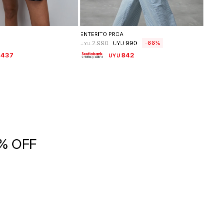
leccionar talle
Seleccionar talle
ENTERITO PROA
CAR
990
66
2.990
UYU
UYU
UYU
.437
842
UYU
5% OFF