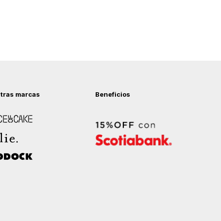
tras marcas
Beneficios
 of Cake
ock