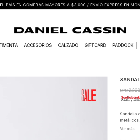
EL PAÍS EN COMPRAS MAYORES A $3.000 / ENVÍO EXPRESS EN M
TIMENTA
ACCESORIOS
CALZADO
GIFTCARD
PADDOCK
SANDAL
2.29
UYU
Sandalia 
metálicos.
madera de