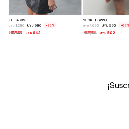
Seleccionar talle
Seleccionar ta
FALDA VIVI
SHORT HOPPEL
990
590
28
65
1.390
1.690
UYU
UYU
UYU
UYU
842
502
UYU
UYU
¡Suscr