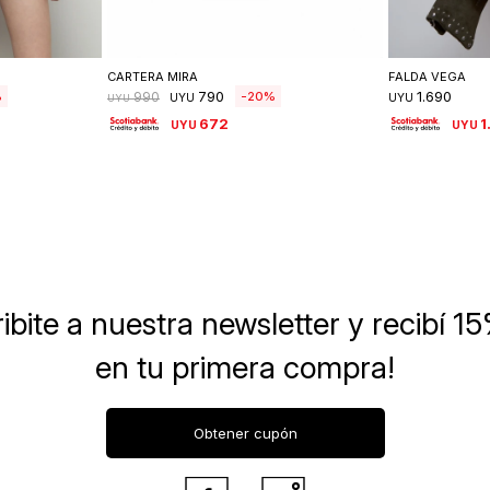
lle
Seleccionar talle
Se
CARTERA MIRA
FALDA VEGA
790
1.690
20
990
UYU
UYU
UYU
672
1
UYU
UYU
ibite a nuestra newsletter
y recibí 1
en tu primera compra!
Obtener cupón