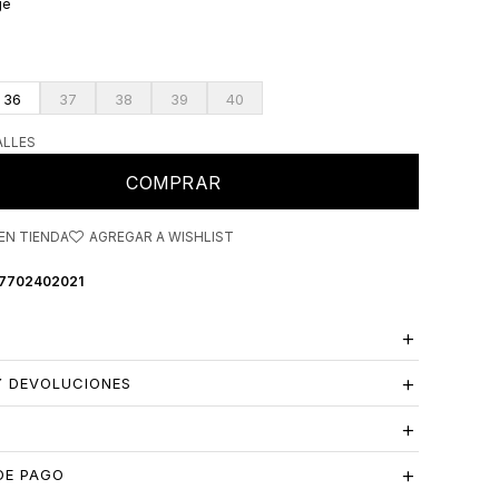
ge
36
37
38
39
40
ALLES
COMPRAR
EN TIENDA
7702402021
Y DEVOLUCIONES
S
DE PAGO