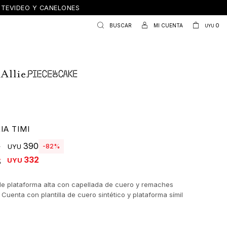
ONTEVIDEO Y CANELONES
0
UYU
IA TIMI
390
0
82
UYU
332
UYU
de plataforma alta con capellada de cuero y remaches
 Cuenta con plantilla de cuero sintético y plataforma símil
 5 cm de alto.