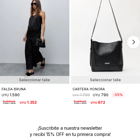
Seleccionar talle
Seleccionar talle
FALDA BRUNA
CARTERA HONORA
1.590
790
55
1.790
UYU
UYU
UYU
1.352
672
UYU
UYU
¡Suscribite a nuestra newsletter
y recibí 15% OFF en tu primera compra!