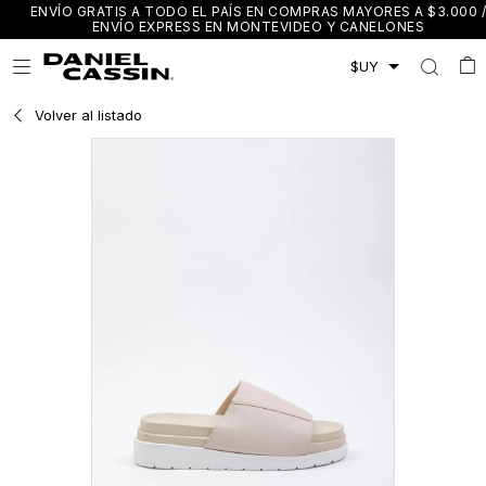
ENVÍO GRATIS A TODO EL PAÍS EN COMPRAS MAYORES A $3.000 /
ENVÍO EXPRESS EN MONTEVIDEO Y CANELONES

Volver al listado