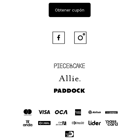
Obtener cupón


Piece of Cake
Allie
Paddock