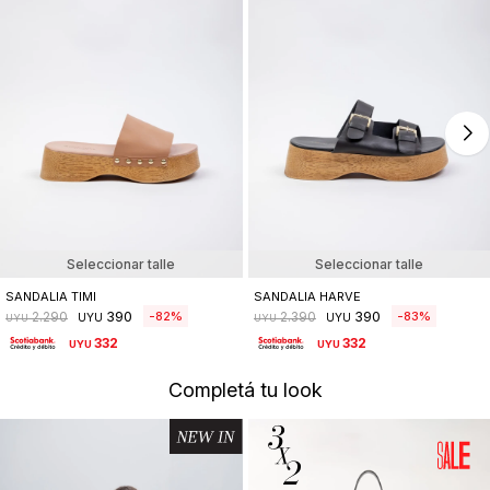
Seleccionar talle
Seleccionar talle
SANDALIA TIMI
SANDALIA HARVE
390
390
82
83
2.290
2.390
UYU
UYU
UYU
UYU
332
332
UYU
UYU
Completá tu look