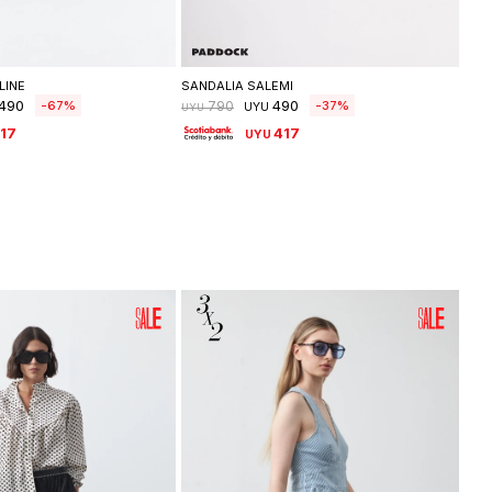
leccionar talle
Seleccionar talle
LINE
SANDALIA SALEMI
SAN
490
490
67
37
790
UYU
UYU
UYU
17
417
UYU