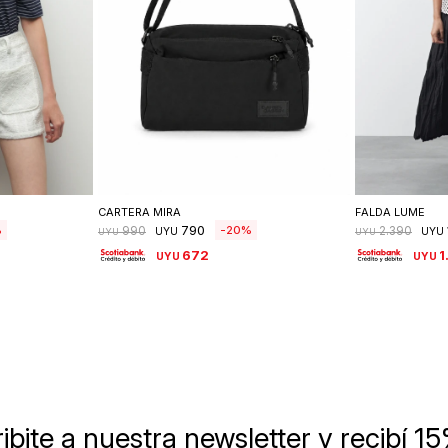
lle
Seleccionar talle
Se
CARTERA MIRA
FALDA LUME
790
20
990
2.390
UYU
UYU
UYU
UYU
672
1
UYU
UYU
ibite a nuestra newsletter
y recibí 1