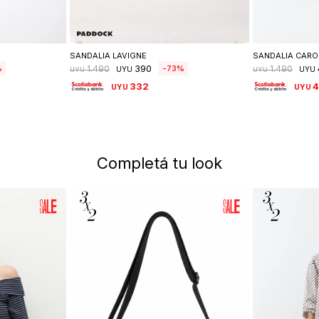
lle
Seleccionar talle
Se
SANDALIA LAVIGNE
SANDALIA CARO
390
73
1.490
1.490
UYU
UYU
UYU
UYU
332
4
UYU
UYU
Completá tu look