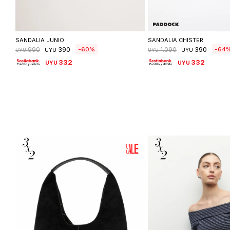
Seleccionar talle
Seleccionar ta
SANDALIA JUNIO
SANDALIA CHISTER
390
390
60
64
990
1.090
UYU
UYU
UYU
UYU
332
332
UYU
UYU