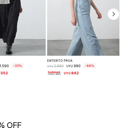
leccionar talle
Seleccionar talle
ENTERITO PROA
CAR
1.590
990
33
66
2.990
UYU
UYU
UYU
.352
842
UYU
5% OFF