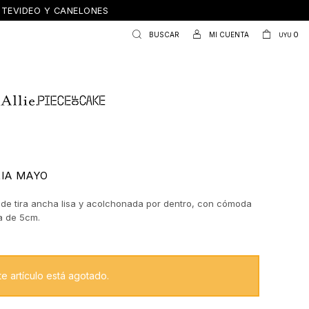
ONTEVIDEO Y CANELONES
0
UYU
IA MAYO
 de tira ancha lisa y acolchonada por dentro, con cómoda
a de 5cm.
te artículo está agotado.