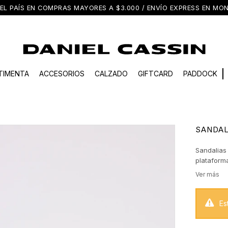
EL PAÍS EN COMPRAS MAYORES A $3.000 / ENVÍO EXPRESS EN M
TIMENTA
ACCESORIOS
CALZADO
GIFTCARD
PADDOCK
SANDAL
Sandalias
plataform
Es