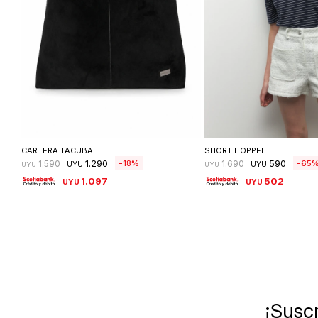
Seleccionar talle
Seleccionar ta
CARTERA TACUBA
SHORT HOPPEL
1.290
590
18
65
1.590
1.690
UYU
UYU
UYU
UYU
1.097
502
UYU
UYU
¡Suscr