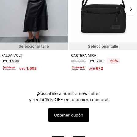
Seleccionar talle
Seleccionar talle
FALDA VOLT
CARTERA MIRA
1.990
790
20
990
UYU
UYU
UYU
1.692
672
UYU
UYU
¡Suscribite a nuestra newsletter
y recibí 15% OFF en tu primera compra!
Obtener cupón