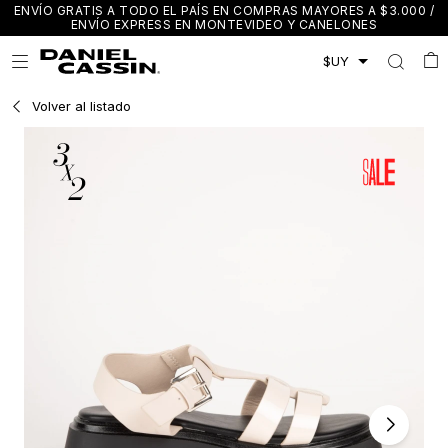
ENVÍO GRATIS A TODO EL PAÍS EN COMPRAS MAYORES A $3.000 /
ENVÍO EXPRESS EN MONTEVIDEO Y CANELONES

Volver al listado