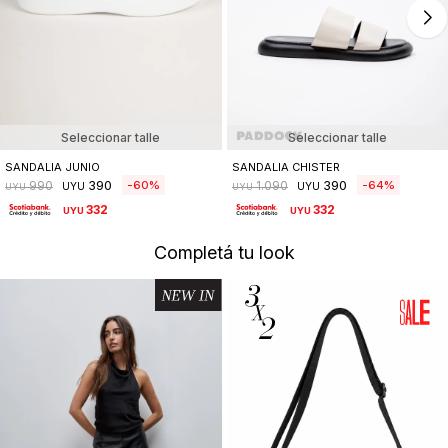
Seleccionar talle
Seleccionar talle
SANDALIA JUNIO
SANDALIA CHISTER
390
390
60
64
990
1.090
UYU
UYU
UYU
UYU
332
332
UYU
UYU
Completá tu look