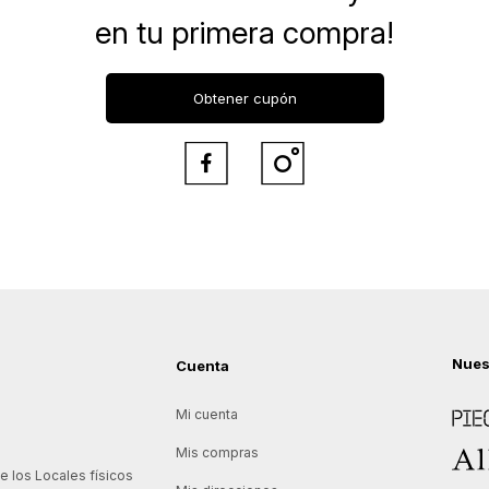
en tu primera compra!
Obtener cupón


Nues
Cuenta
Piece
Mi cuenta
Allie
Mis compras
 los Locales físicos