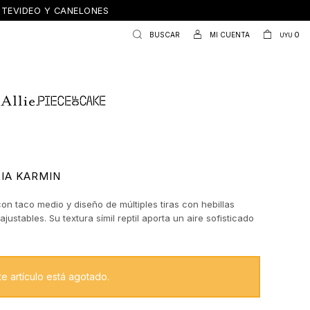
ONTEVIDEO Y CANELONES
0
UYU
IA KARMIN
on taco medio y diseño de múltiples tiras con hebillas
ajustables. Su textura símil reptil aporta un aire sofisticado
, mientras que la base ancha brinda estabilidad y confort.
 que combina carácter y estilo, perfecto para elevar tanto
oficina como de noche.
te artículo está agotado.