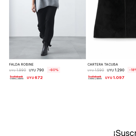
Seleccionar talle
Seleccionar ta
FALDA ROBINE
CARTERA TACUBA
790
1.290
60
18
1.990
1.590
UYU
UYU
UYU
UYU
672
1.097
UYU
UYU
¡Suscr