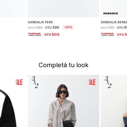
lle
Seleccionar talle
Se
SANDALIA PERD
SANDALIA BENE
590
6
50
1.190
790
UYU
UYU
UYU
UYU
502
UYU
UYU
Completá tu look