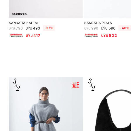
Seleccionar talle
Seleccionar ta
SANDALIA SALEMI
SANDALIA PLATS
490
590
37
40
790
990
UYU
UYU
UYU
UYU
417
502
UYU
UYU