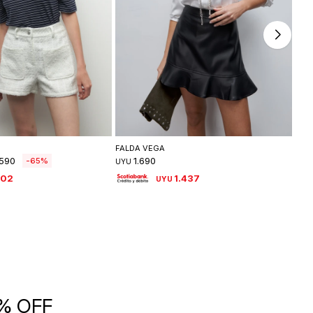
leccionar talle
Seleccionar talle
FALDA VEGA
VES
590
1.690
65
UYU
UYU
502
1.437
UYU
5% OFF