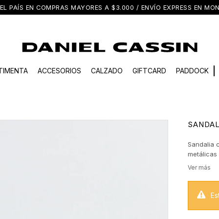
EL PAÍS EN COMPRAS MAYORES A $3.000 / ENVÍO EXPRESS EN M
TIMENTA
ACCESORIOS
CALZADO
GIFTCARD
PADDOCK
SANDAL
Sandalia c
metálicas 
y moderno
Un modelo
looks de 
Es