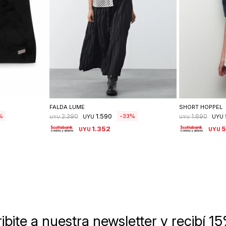
lle
Seleccionar talle
Se
FALDA LUME
SHORT HOPPEL
1.590
33
2.390
1.690
UYU
UYU
UYU
UYU
1.352
UYU
UYU
ibite a nuestra newsletter
y recibí 1