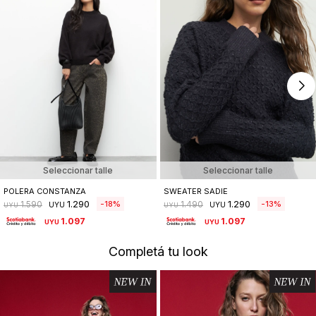
Seleccionar talle
Seleccionar talle
POLERA CONSTANZA
SWEATER SADIE
1.290
1.290
18
13
1.590
1.490
UYU
UYU
UYU
UYU
1.097
1.097
UYU
UYU
Completá tu look