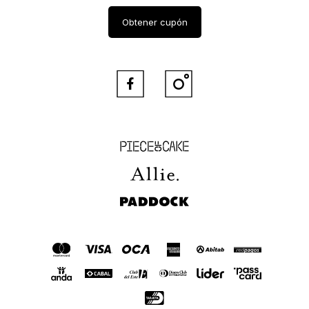
Obtener cupón


Piece of Cake
Allie
Paddock