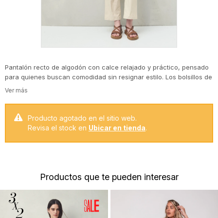
Pantalón recto de algodón con calce relajado y práctico, pensado
para quienes buscan comodidad sin resignar estilo. Los bolsillos de
parche y las líneas simples le dan un aire utilitario, mientras que su
fit recto lo convierte en un básico versátil para armar looks
urbanos o casuales. Una prenda que se adapta a múltiples
ocasiones, fácil de combinar y atemporal.
Producto agotado en el sitio web.
Revisa el stock en
Ubicar en tienda
.
Productos que te pueden interesar