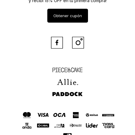
y recibí 15% OFF en tu primera compra!
Obtener cupón


Piece of Cake
Allie
Paddock