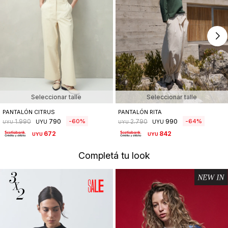
Seleccionar talle
Seleccionar talle
PANTALÓN CITRUS
PANTALÓN RITA
790
990
60
64
1.990
2.790
UYU
UYU
UYU
UYU
672
842
UYU
UYU
Completá tu look