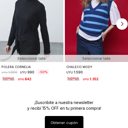
Seleccionar talle
Seleccionar talle
POLERA CORNELIA
CHALECO MODY
990
1.590
50
1.990
UYU
UYU
UYU
842
1.352
UYU
UYU
¡Suscribite a nuestra newsletter
y recibí 15% OFF en tu primera compra!
Obtener cupón