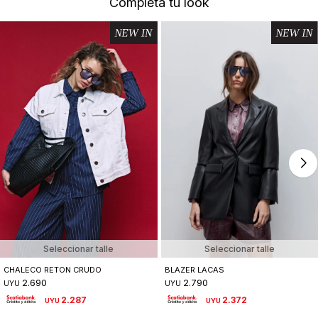
Completá tu look
Seleccionar talle
Seleccionar talle
CHALECO RETON CRUDO
BLAZER LACAS
2.690
2.790
UYU
UYU
2.287
2.372
UYU
UYU