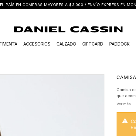
EL PAÍS EN COMPRAS MAYORES A $3.000 / ENVÍO EXPRESS EN M
TIMENTA
ACCESORIOS
CALZADO
GIFTCARD
PADDOCK
CAMISA
Camisa es
que acomp
destaca po
carácter y
clásico y 
Co
Re