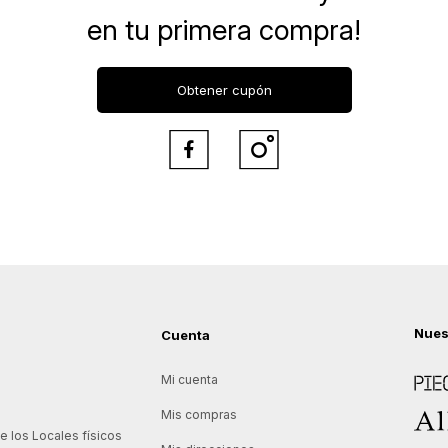
en tu primera compra!
Obtener cupón


Nues
Cuenta
Piece
Mi cuenta
Allie
Mis compras
 los Locales físicos