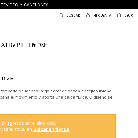
ONTEVIDEO Y CANELONES
0
UYU
 RIZE
tampada de manga larga confeccionada en tejido liviano
aña el movimiento y aporta una caída fluida. El diseño se
r el detalle del cuello, con terminación sutil que suma
 eleva la prenda, logrando un equilibrio justo entre lo
lo actual.
lor agotado en el sitio web.
visa el stock en
Ubicar en tienda
.