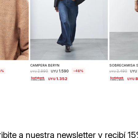
lle
Seleccionar talle
Se
CAMPERA BERYN
SOBRECAMISA 
1.590
6
46
2.990
2.490
UYU
UYU
UYU
UYU
1.352
UYU
UYU
ibite a nuestra newsletter
y recibí 1