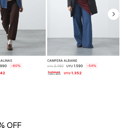
leccionar talle
Seleccionar talle
SALINAS
CAMPERA ALBANIE
CAM
990
1.590
60
54
3.490
UYU
UYU
UYU
842
1.352
UYU
5% OFF