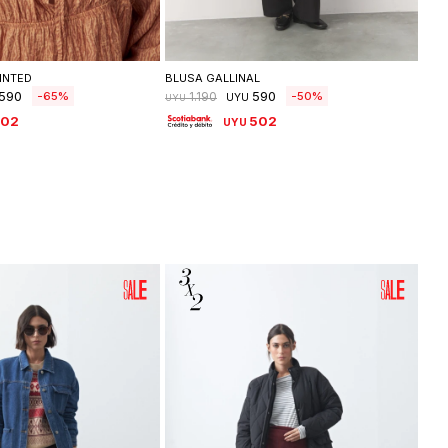
leccionar talle
Seleccionar talle
INTED
BLUSA GALLINAL
CAM
590
590
65
50
1.190
UYU
UYU
UYU
502
502
UYU