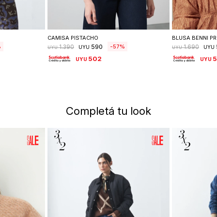
lle
Seleccionar talle
Se
CAMISA PISTACHO
BLUSA BENNI PR
590
57
1.390
1.690
UYU
UYU
UYU
UYU
502
UYU
UYU
Completá tu look