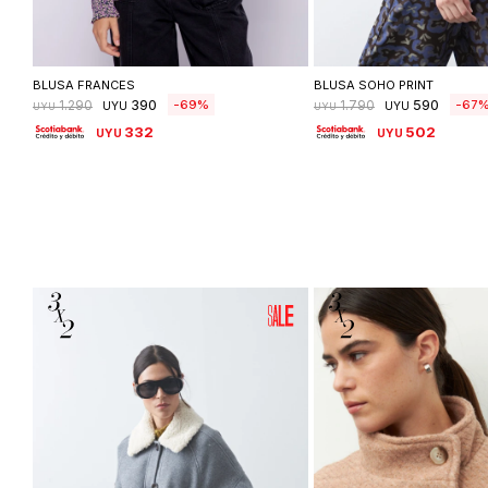
Seleccionar talle
Seleccionar ta
BLUSA FRANCES
BLUSA SOHO PRINT
390
590
69
67
1.290
1.790
UYU
UYU
UYU
UYU
332
502
UYU
UYU