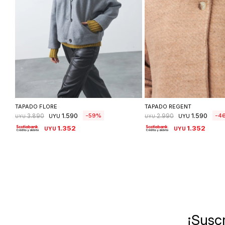
Seleccionar talle
Seleccionar ta
TAPADO FLORE
TAPADO REGENT
1.590
1.590
59
4
3.890
2.990
UYU
UYU
UYU
UYU
1.352
1.352
UYU
UYU
¡Suscr