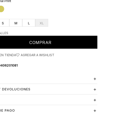
al Print
S
M
L
XL
ALLES
COMPRAR
EN TIENDA
0406201081
Y DEVOLUCIONES
S
DE PAGO