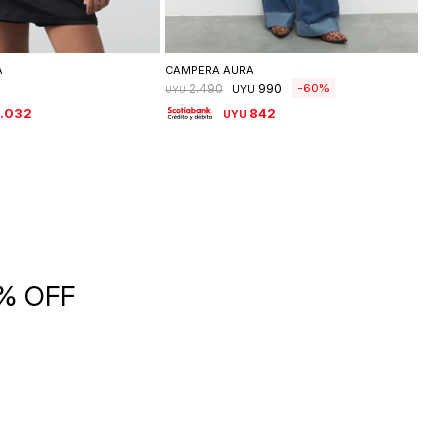
leccionar talle
Seleccionar talle
A
CAMPERA AURA
CAM
990
60
2.490
UYU
UYU
UYU
.032
842
UYU
5% OFF