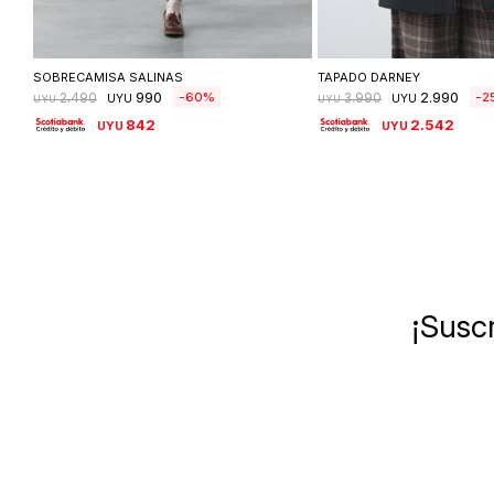
Seleccionar talle
Seleccionar ta
SOBRECAMISA SALINAS
TAPADO DARNEY
990
2.990
60
2
2.490
3.990
UYU
UYU
UYU
UYU
842
2.542
UYU
UYU
¡Suscr