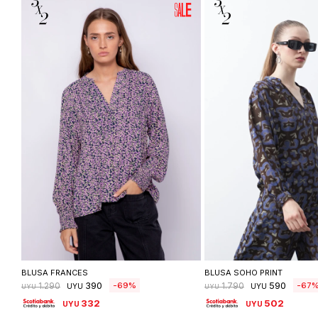
Seleccionar talle
Seleccionar ta
BLUSA FRANCES
BLUSA SOHO PRINT
390
590
69
67
1.290
1.790
UYU
UYU
UYU
UYU
332
502
UYU
UYU