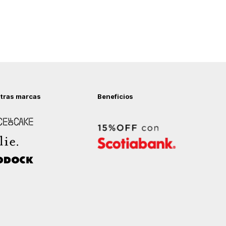
tras marcas
Beneficios
 of Cake
ock