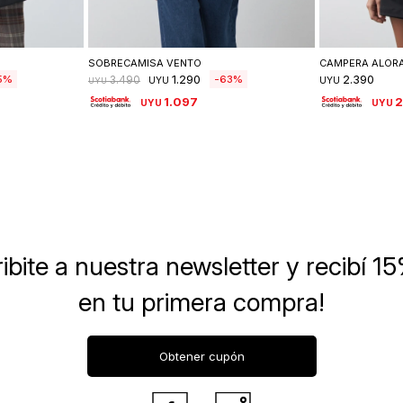
lle
Seleccionar talle
Se
SOBRECAMISA VENTO
CAMPERA ALOR
1.290
2.390
5
63
3.490
UYU
UYU
UYU
1.097
2
UYU
UYU
ibite a nuestra newsletter
y recibí 1
en tu primera compra!
Obtener cupón