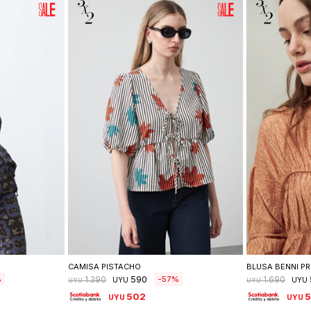
lle
Seleccionar talle
Se
CAMISA PISTACHO
BLUSA BENNI PR
590
57
1.390
1.690
UYU
UYU
UYU
UYU
502
UYU
UYU