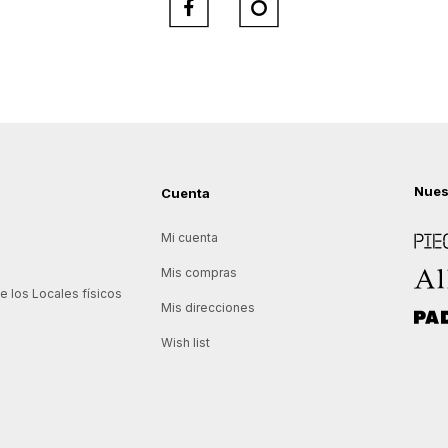


Nues
Cuenta
Piece
Mi cuenta
Allie
Mis compras
 los Locales físicos
Mis direcciones
Padd
Wish list