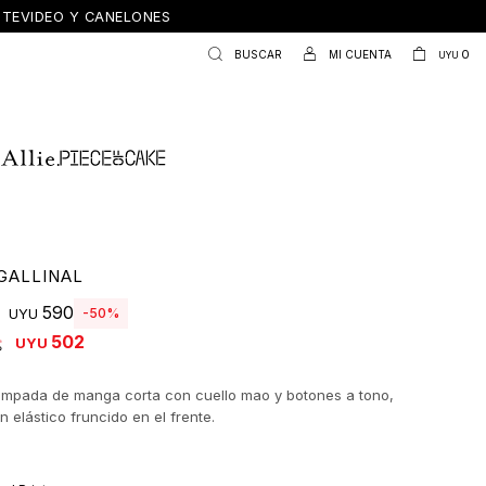
ONTEVIDEO Y CANELONES
0
UYU
GALLINAL
590
50
UYU
502
UYU
ampada de manga corta con cuello mao y botones a tono,
 elástico fruncido en el frente.