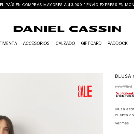
EL PAÍS EN COMPRAS MAYORES A $3.000 / ENVÍO EXPRESS EN M
TIMENTA
ACCESORIOS
CALZADO
GIFTCARD
PADDOCK
BLUSA 
1.190
UYU
Blusa est
cuenta con