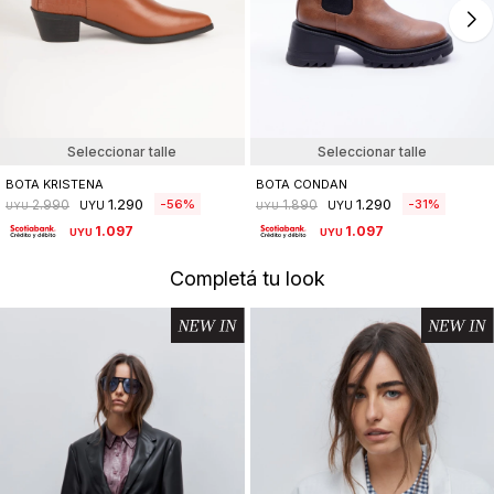
Seleccionar talle
Seleccionar talle
BOTA KRISTENA
BOTA CONDAN
1.290
1.290
56
31
2.990
1.890
UYU
UYU
UYU
UYU
1.097
1.097
UYU
UYU
Completá tu look