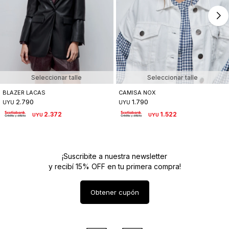
Seleccionar talle
Seleccionar talle
BLAZER LACAS
CAMISA NOX
2.790
1.790
UYU
UYU
2.372
1.522
UYU
UYU
¡Suscribite a nuestra newsletter
y recibí 15% OFF en tu primera compra!
Obtener cupón