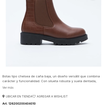
Botas tipo chelsea de caña baja, un diseño versátil que combina
carácter y funcionalidad. Con silueta robusta y suela dentada,
aportan una estética moderna y urbana ideal para acompañar
looks de temporada. Los laterales elastizados facilitan el calce,
mientras que el tirador trasero suma practicidad. El contraste entre
UBICAR EN TIENDA
el acabado liso y el sector texturizado en relieve aporta un detalle
126200200404010
distintivo que realza su diseño.