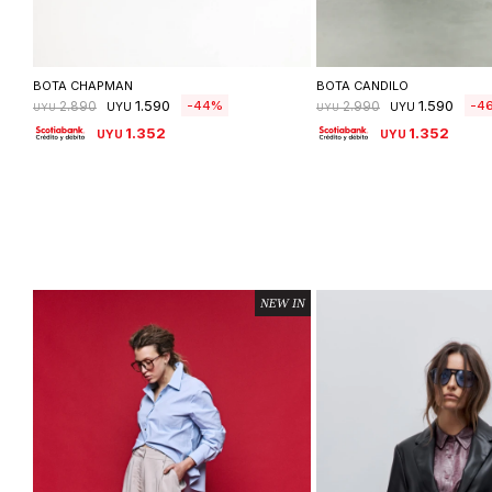
Seleccionar talle
Seleccionar ta
BOTA CHAPMAN
BOTA CANDILO
1.590
1.590
44
4
2.890
2.990
UYU
UYU
UYU
UYU
1.352
1.352
UYU
UYU