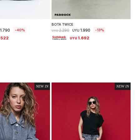
leccionar talle
Seleccionar talle
BOTA TWICE
BOT
1.790
1.990
40
13
2.290
UYU
UYU
UYU
.522
1.692
UYU