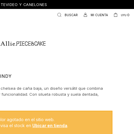
ONTEVIDEO Y CANELONES
0
UYU
INDY
o chelsea de caña baja, un diseño versátil que combina
 funcionalidad. Con silueta robusta y suela dentada,
na estética moderna y urbana ideal para acompañar looks
da. Los laterales elastizados facilitan el calce, mientras
ador trasero suma practicidad. El contraste entre el acabado
sector texturizado en relieve aporta un detalle distintivo que
lor agotado en el sitio web.
diseño.
visa el stock en
Ubicar en tienda
.