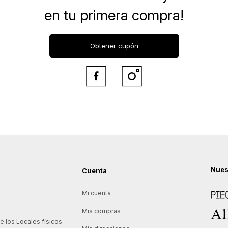
en tu primera compra!
Obtener cupón


Nues
Cuenta
Piece
Mi cuenta
Allie
Mis compras
 los Locales físicos