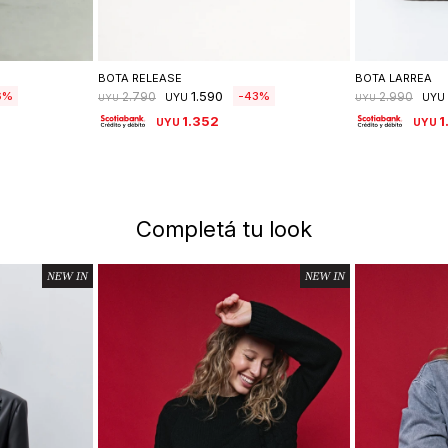
lle
Seleccionar talle
Se
BOTA RELEASE
BOTA LARREA
1.590
6
43
2.790
2.990
UYU
UYU
UYU
UYU
1.352
1
UYU
UYU
Completá tu look