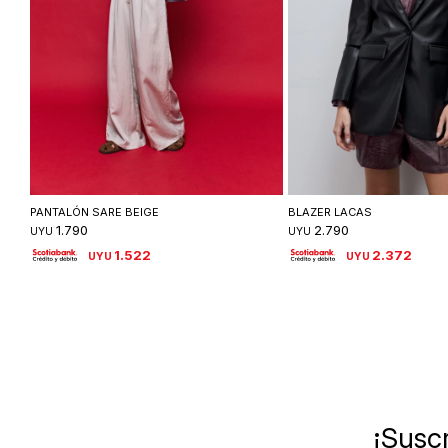
Seleccionar talle
Seleccionar ta
PANTALÓN SARE BEIGE
BLAZER LACAS
1.790
2.790
UYU
UYU
1.522
2.372
UYU
UYU
¡Suscr