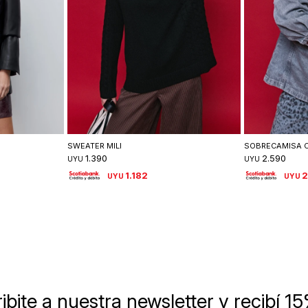
lle
Seleccionar talle
Se
SWEATER MILI
SOBRECAMISA 
1.390
2.590
UYU
UYU
1.182
2
UYU
UYU
ibite a nuestra newsletter
y recibí 1