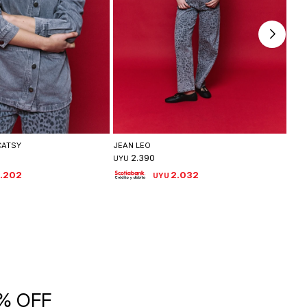
leccionar talle
Seleccionar talle
CATSY
JEAN LEO
CAM
2.390
UYU
UYU
.202
2.032
UYU
5% OFF