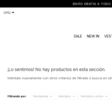
ENVÍO GRATIS A TODO 
SALE
NEW IN
VES
¡Lo sentimos! No hay productos en esta sección.
Inténtalo nuevamente con otros criterios de filtrado o busca en o
Filtrando por:
Vestimenta
Vestidos
Vestidos cortos