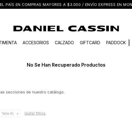
EL PAÍS EN COMPRAS MAYORES A $3.000 / ENVÍO EXPRESS EN M
TIMENTA
ACCESORIOS
CALZADO
GIFTCARD
PADDOCK
No Se Han Recuperado Productos
tras secciones de nuestro catálogo.
Quitar filtros
Talle XL