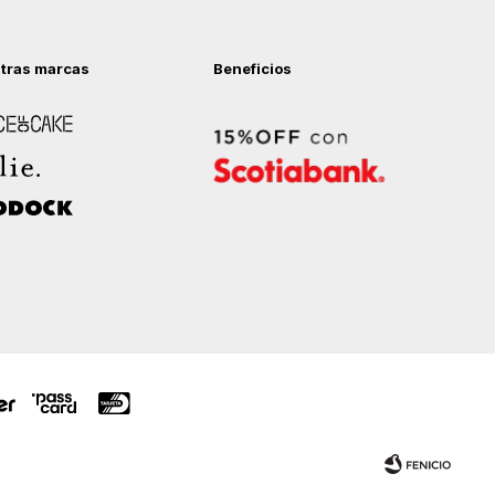
tras marcas
Beneficios
 of Cake
ock