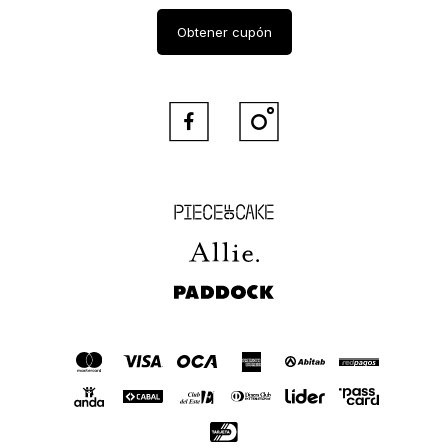
Obtener cupón


Piece of Cake
Allie
Paddock