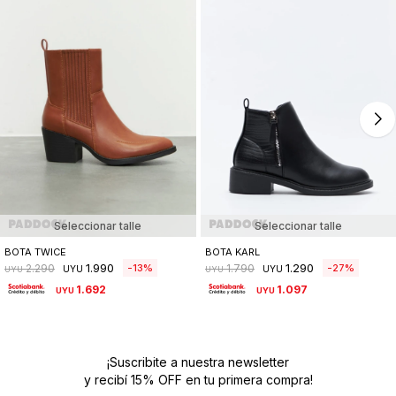
Seleccionar talle
Seleccionar talle
BOTA TWICE
BOTA KARL
1.990
1.290
13
27
2.290
1.790
UYU
UYU
UYU
UYU
1.692
1.097
UYU
UYU
¡Suscribite a nuestra newsletter
y recibí 15% OFF en tu primera compra!