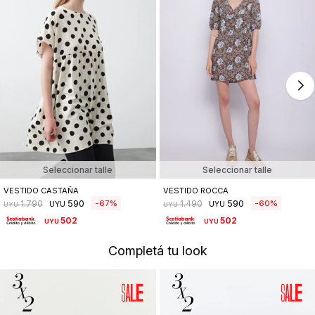
Seleccionar talle
Seleccionar talle
VESTIDO CASTAÑA
VESTIDO ROCCA
590
590
67
60
1.790
1.490
UYU
UYU
UYU
UYU
502
502
UYU
UYU
Completá tu look