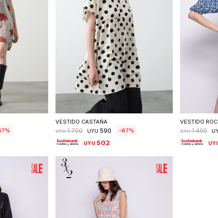
talle
Seleccionar talle
S
VESTIDO CASTAÑA
VESTIDO RO
590
67
67
1.790
1.490
UYU
U
UYU
UYU
502
UYU
UY