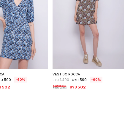
eleccionar talle
Seleccionar talle
CCA
VESTIDO ROCCA
590
590
60
60
1.490
YU
UYU
UYU
502
502
U
UYU