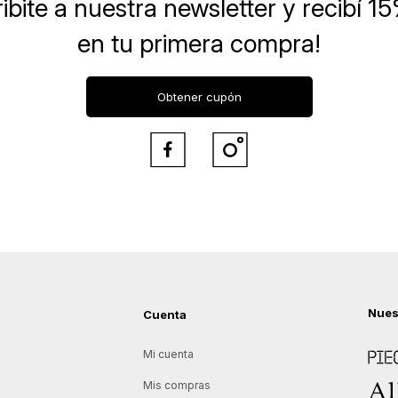
ibite a nuestra newsletter
y recibí 1
en tu primera compra!
Obtener cupón


Nues
Cuenta
Piece
Mi cuenta
Allie
Mis compras