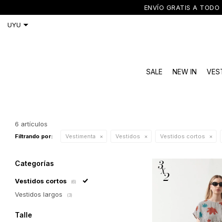
ENVÍO GRATIS A TODO 
SALE
NEW IN
VES
6 artículos
Filtrando por:
Vestimenta
Vestidos
Vestidos cortos
Categorías
Vestidos cortos
(6)
Vestidos largos
(3)
Talle