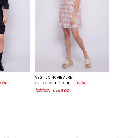
talle
Seleccionar talle
VESTIDO NOVIEMBRE
590
78
65
1.690
UYU
UYU
502
UYU