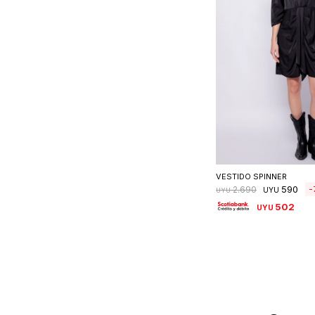
Seleccionar 
VESTIDO SPINNER
590
2.690
UYU
UYU
502
UYU