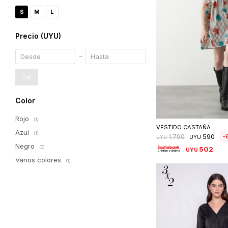
S
M
L
Precio
(UYU)
OK
Color
Seleccionar 
Rojo
(1)
VESTIDO CASTAÑA
Azul
(1)
590
1.790
UYU
UYU
Negro
(3)
502
UYU
Varios colores
(1)