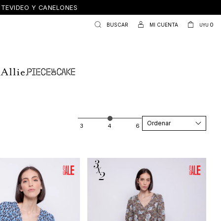
ONTEVIDEO Y CANELONES
0
UYU
Recomendados