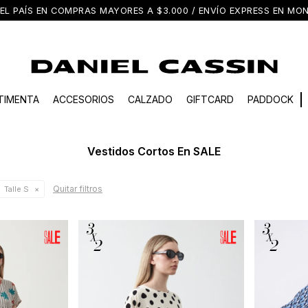
EL PAÍS EN COMPRAS MAYORES A $3.000 / ENVÍO EXPRESS EN M
TIMENTA
ACCESORIOS
CALZADO
GIFTCARD
PADDOCK
Vestidos Cortos En SALE
Quitar filtros
Talle S