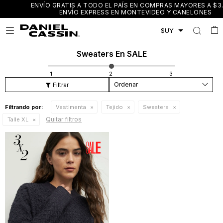
ENVÍO GRATIS A TODO EL PAÍS EN COMPRAS MAYORES A $3.000 /
ENVÍO EXPRESS EN MONTEVIDEO Y CANELONES

Sweaters En SALE
Recomendados
Filtrando por:
Vestimenta
Tejido
Sweaters
Quitar filtros
Talle XL