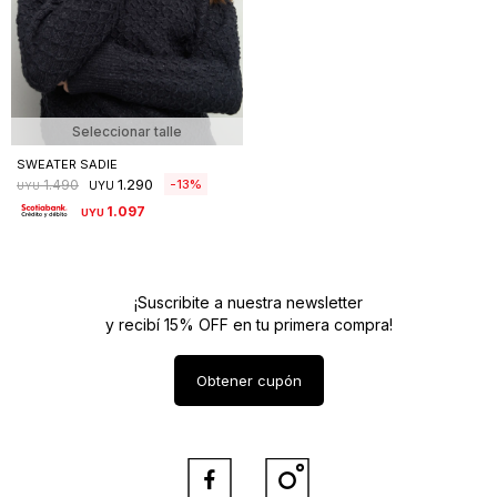
Seleccionar talle
SWEATER SADIE
1.290
13
1.490
UYU
UYU
1.097
UYU
¡Suscribite a nuestra newsletter
y recibí 15% OFF en tu primera compra!
Obtener cupón

