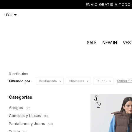
ENVÍO GRATIS A TODO 
SALE
NEW IN
VES
9 artículos
Quitar fi
Filtrando por:
Vestimenta
Chalecos
Talle S
Categorías
Abrigos
(21)
Camisas y blusas
(13)
Pantalones y Jeans
(22)
Tejido
(21)