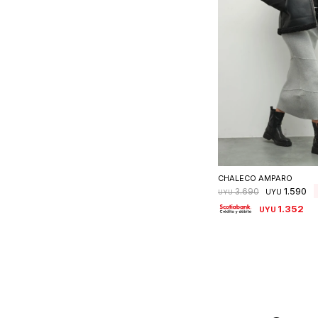
Seleccionar 
CHALECO AMPARO
1.590
3.690
UYU
UYU
1.352
UYU