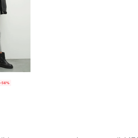
talle
56