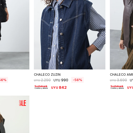
talle
Seleccionar talle
S
CHALECO ZUZIN
CHALECO AM
990
56
56
2.290
3.690
UYU
U
UYU
UYU
842
UYU
UY