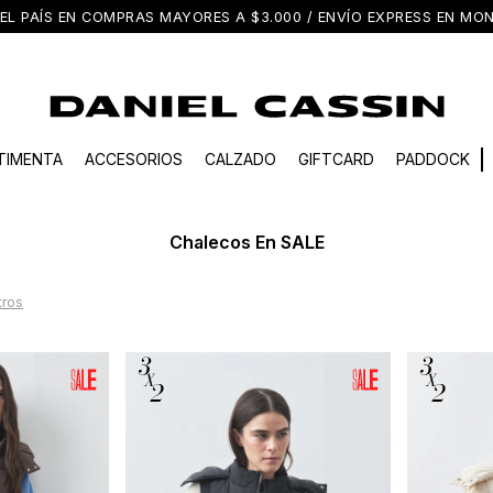
EL PAÍS EN COMPRAS MAYORES A $3.000 / ENVÍO EXPRESS EN M
TIMENTA
ACCESORIOS
CALZADO
GIFTCARD
PADDOCK
Chalecos En SALE
ltros