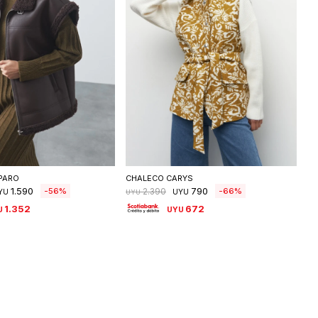
eleccionar talle
Seleccionar talle
PARO
CHALECO CARYS
1.590
790
56
66
2.390
YU
UYU
UYU
1.352
672
U
UYU