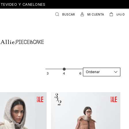
ONTEVIDEO Y CANELONES
0
UYU
Recomendados