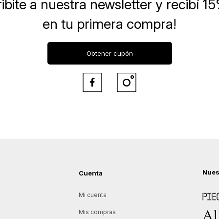
ibite a nuestra newsletter
y recibí 1
en tu primera compra!
Obtener cupón


Nues
Cuenta
Piece
Mi cuenta
Allie
Mis compras