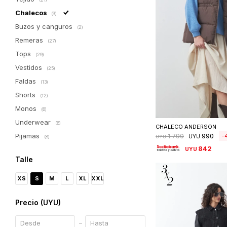
Chalecos
(9)
Buzos y canguros
(2)
Remeras
(27)
Tops
(29)
Vestidos
(25)
Faldas
(13)
Shorts
(12)
Monos
Seleccionar 
(6)
Underwear
(6)
CHALECO ANDERSON
990
Pijamas
1.790
UYU
UYU
(8)
842
UYU
Talle
XS
S
M
L
XL
XXL
Precio
(UYU)