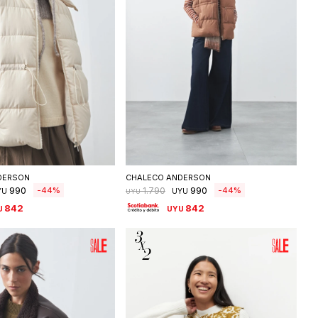
eleccionar talle
Seleccionar talle
DERSON
CHALECO ANDERSON
990
990
44
44
1.790
YU
UYU
UYU
842
842
U
UYU