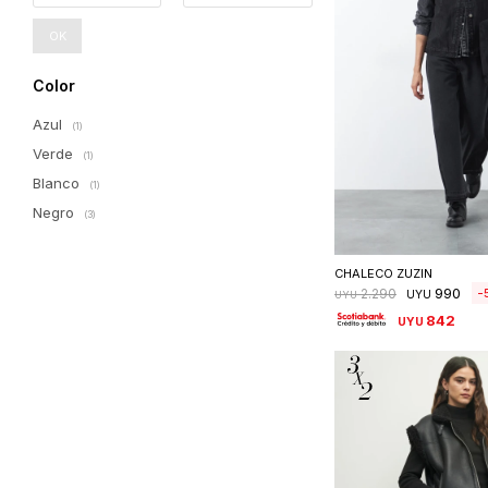
OK
Color
Azul
(1)
Verde
(1)
Blanco
(1)
Negro
(3)
Seleccionar 
CHALECO ZUZIN
990
2.290
UYU
UYU
842
UYU