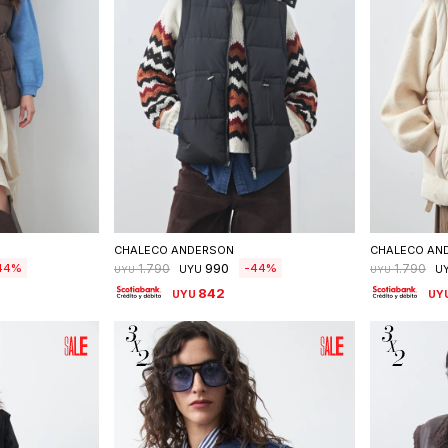
talle
Seleccionar talle
S
CHALECO ANDERSON
CHALECO AN
990
44
44
1.790
1.790
UYU
U
UYU
UYU
842
UYU
UY